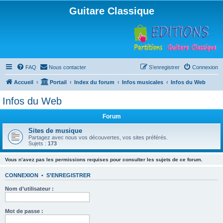
Guitare Classique
FAQ
Nous contacter
S’enregistrer
Connexion
Accueil
Portail
Index du forum
Infos musicales
Infos du Web
Infos du Web
Forum
Sites de musique
Partagez avec nous vos découvertes, vos sites préférés.
Sujets :
173
Vous n’avez pas les permissions requises pour consulter les sujets de ce forum.
CONNEXION
•
S’ENREGISTRER
Nom d’utilisateur :
Mot de passe :