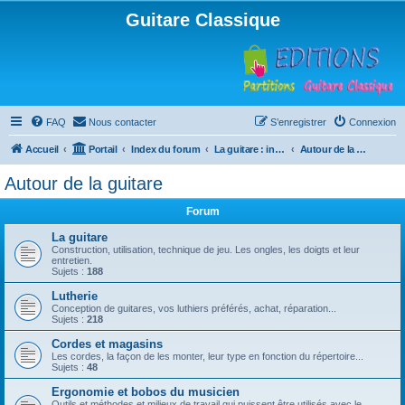
Guitare Classique
FAQ
Nous contacter
S’enregistrer
Connexion
Accueil
Portail
Index du forum
La guitare : instrument, cours et théorie
Autour de la guitare
Autour de la guitare
Forum
La guitare
Construction, utilisation, technique de jeu. Les ongles, les doigts et leur
entretien.
Sujets :
188
Lutherie
Conception de guitares, vos luthiers préférés, achat, réparation...
Sujets :
218
Cordes et magasins
Les cordes, la façon de les monter, leur type en fonction du répertoire...
Sujets :
48
Ergonomie et bobos du musicien
Outils et méthodes et milieux de travail qui puissent être utilisés avec le