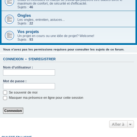
maximum de confort, de sécurité et d'efficacité.
Sujets :
46
Ongles
Les ongles, entretien, astuces...
Sujets :
22
Vos projets
Un projet en cours ou une idée de projet? Welcome!
Sujets :
93
Vous n’avez pas les permissions requises pour consulter les sujets de ce forum.
CONNEXION
•
S’ENREGISTRER
Nom d’utilisateur :
Mot de passe :
Se souvenir de moi
Masquer ma présence en ligne pour cette session
Aller à