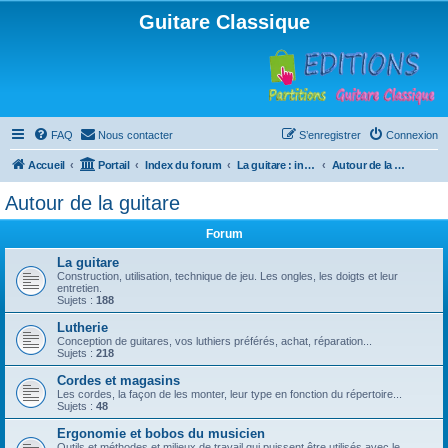
Guitare Classique
FAQ
Nous contacter
S’enregistrer
Connexion
Accueil
Portail
Index du forum
La guitare : instrument, cours et théorie
Autour de la guitare
Autour de la guitare
Forum
La guitare
Construction, utilisation, technique de jeu. Les ongles, les doigts et leur
entretien.
Sujets :
188
Lutherie
Conception de guitares, vos luthiers préférés, achat, réparation...
Sujets :
218
Cordes et magasins
Les cordes, la façon de les monter, leur type en fonction du répertoire...
Sujets :
48
Ergonomie et bobos du musicien
Outils et méthodes et milieux de travail qui puissent être utilisés avec le