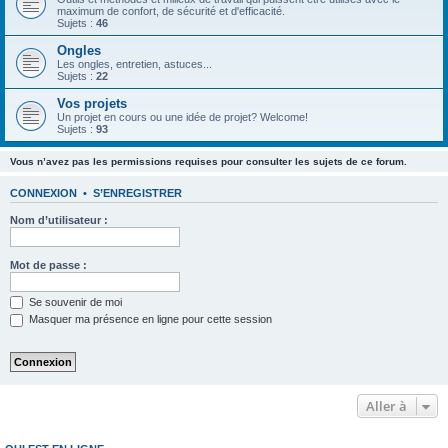
maximum de confort, de sécurité et d'efficacité.
Sujets :
46
Ongles
Les ongles, entretien, astuces...
Sujets :
22
Vos projets
Un projet en cours ou une idée de projet? Welcome!
Sujets :
93
Vous n’avez pas les permissions requises pour consulter les sujets de ce forum.
CONNEXION
•
S’ENREGISTRER
Nom d’utilisateur :
Mot de passe :
Se souvenir de moi
Masquer ma présence en ligne pour cette session
Aller à