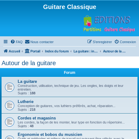
Guitare Classique
FAQ
Nous contacter
S’enregistrer
Connexion
Accueil
Portail
Index du forum
La guitare : instrument, cours et théorie
Autour de la guitare
Autour de la guitare
Forum
La guitare
Construction, utilisation, technique de jeu. Les ongles, les doigts et leur
entretien.
Sujets :
188
Lutherie
Conception de guitares, vos luthiers préférés, achat, réparation...
Sujets :
218
Cordes et magasins
Les cordes, la façon de les monter, leur type en fonction du répertoire...
Sujets :
48
Ergonomie et bobos du musicien
Outils et méthodes et milieux de travail qui puissent être utilisés avec le