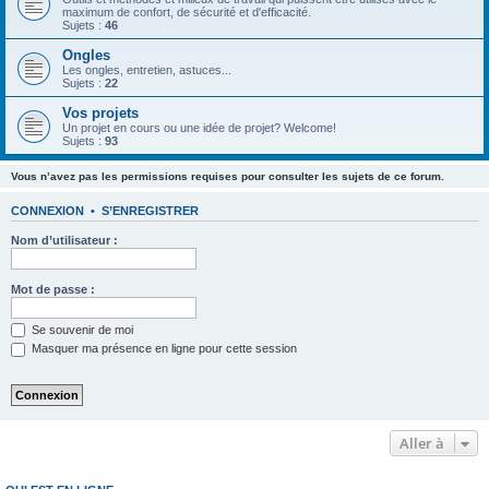
maximum de confort, de sécurité et d'efficacité.
Sujets :
46
Ongles
Les ongles, entretien, astuces...
Sujets :
22
Vos projets
Un projet en cours ou une idée de projet? Welcome!
Sujets :
93
Vous n’avez pas les permissions requises pour consulter les sujets de ce forum.
CONNEXION
•
S’ENREGISTRER
Nom d’utilisateur :
Mot de passe :
Se souvenir de moi
Masquer ma présence en ligne pour cette session
Aller à