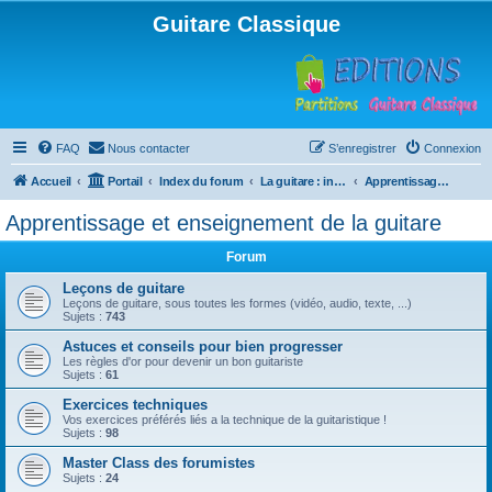
Guitare Classique
FAQ
Nous contacter
S’enregistrer
Connexion
Accueil
Portail
Index du forum
La guitare : instrument, cours et théorie
Apprentissage et enseignement de la guitare
Apprentissage et enseignement de la guitare
Forum
Leçons de guitare
Leçons de guitare, sous toutes les formes (vidéo, audio, texte, ...)
Sujets :
743
Astuces et conseils pour bien progresser
Les règles d'or pour devenir un bon guitariste
Sujets :
61
Exercices techniques
Vos exercices préférés liés a la technique de la guitaristique !
Sujets :
98
Master Class des forumistes
Sujets :
24