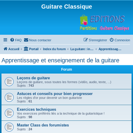
Guitare Classique
FAQ
Nous contacter
S’enregistrer
Connexion
Accueil
Portail
Index du forum
La guitare : instrument, cours et théorie
Apprentissage et enseignement de la guitare
Apprentissage et enseignement de la guitare
Forum
Leçons de guitare
Leçons de guitare, sous toutes les formes (vidéo, audio, texte, ...)
Sujets :
743
Astuces et conseils pour bien progresser
Les règles d'or pour devenir un bon guitariste
Sujets :
61
Exercices techniques
Vos exercices préférés liés a la technique de la guitaristique !
Sujets :
98
Master Class des forumistes
Sujets :
24