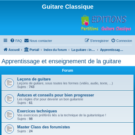
Guitare Classique
FAQ
Nous contacter
S’enregistrer
Connexion
Accueil
Portail
Index du forum
La guitare : instrument, cours et théorie
Apprentissage et enseignement de la guitare
Apprentissage et enseignement de la guitare
Forum
Leçons de guitare
Leçons de guitare, sous toutes les formes (vidéo, audio, texte, ...)
Sujets :
743
Astuces et conseils pour bien progresser
Les règles d'or pour devenir un bon guitariste
Sujets :
61
Exercices techniques
Vos exercices préférés liés a la technique de la guitaristique !
Sujets :
98
Master Class des forumistes
Sujets :
24