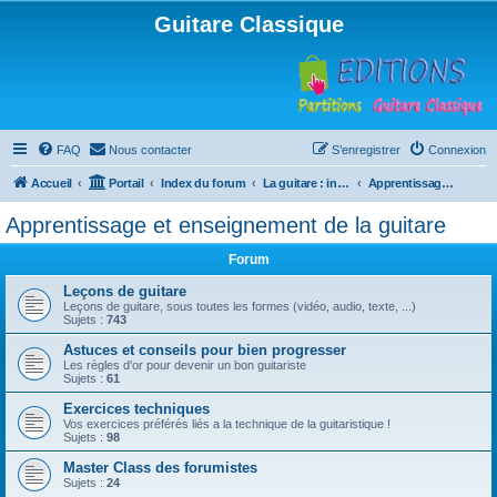
Guitare Classique
FAQ
Nous contacter
S’enregistrer
Connexion
Accueil
Portail
Index du forum
La guitare : instrument, cours et théorie
Apprentissage et enseignement de la guitare
Apprentissage et enseignement de la guitare
Forum
Leçons de guitare
Leçons de guitare, sous toutes les formes (vidéo, audio, texte, ...)
Sujets :
743
Astuces et conseils pour bien progresser
Les règles d'or pour devenir un bon guitariste
Sujets :
61
Exercices techniques
Vos exercices préférés liés a la technique de la guitaristique !
Sujets :
98
Master Class des forumistes
Sujets :
24