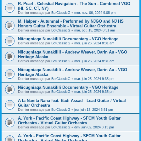
R. Pearl - Celestial Navigation - The Sun - Combined VGO
(HI, SC, CT, NY)
Dernier message par
BotClassicG
«
mer. nov. 06, 2024 9:08 pm
M. Halper - Autumnal - Performed by NJGO and NJ HS
Honors Guitar Ensemble - Virtual Guitar Orchestra
Dernier message par
BotClassicG
«
mar. oct. 15, 2024 8:31 am
Niicugniaqa Nunakilili Documentary - VGO Heritage
Dernier message par
BotClassicG
«
mer. juin 26, 2024 8:31 am
Niicugniaqa Nunakilili - Andrew Weaver, Darin Au - VGO
Heritage Alaska
Dernier message par
BotClassicG
«
mer. juin 26, 2024 8:31 am
Niicugniaqa Nunakilili - Andrew Weaver, Darin Au - VGO
Heritage Alaska
Dernier message par
BotClassicG
«
mar. juin 25, 2024 9:35 pm
Niicugniaqa Nunakilili Documentary - VGO Heritage
Dernier message par
BotClassicG
«
mar. juin 25, 2024 9:35 pm
A la Nanita Nana feat. Badi Assad - Lead Guitar / Virtual
Guitar Orchestra
Dernier message par
BotClassicG
«
jeu. juin 13, 2024 3:51 pm
A. York - Pacific Coast Highway - SFCM Youth Guitar
Orchestra - Virtual Guitar Orchestra
Dernier message par
BotClassicG
«
dim. juin 02, 2024 8:13 pm
A. York - Pacific Coast Highway - SFCM Youth Guitar
Orchestra - Virtual Guitar Orchestra