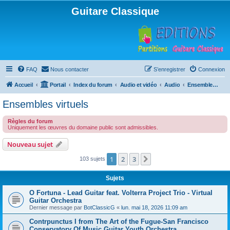
Guitare Classique
FAQ
Nous contacter
S’enregistrer
Connexion
Accueil
Portail
Index du forum
Audio et vidéo
Audio
Ensembles virtuels
Ensembles virtuels
Règles du forum
Uniquement les œuvres du domaine public sont admissibles.
Nouveau sujet
1
2
3
Suivante
103 sujets
Sujets
O Fortuna - Lead Guitar feat. Volterra Project Trio - Virtual
Guitar Orchestra
Dernier message par
BotClassicG
«
lun. mai 18, 2026 11:09 am
Contrpunctus I from The Art of the Fugue-San Francisco
Conservatory Of Music Guitar Youth Orchestra