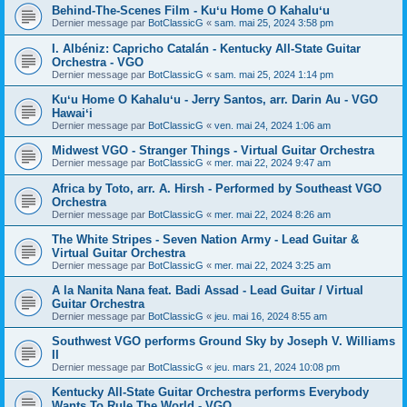
Behind-The-Scenes Film - Kuʻu Home O Kahaluʻu
Dernier message par
BotClassicG
«
sam. mai 25, 2024 3:58 pm
I. Albéniz: Capricho Catalán - Kentucky All-State Guitar
Orchestra - VGO
Dernier message par
BotClassicG
«
sam. mai 25, 2024 1:14 pm
Kuʻu Home O Kahaluʻu - Jerry Santos, arr. Darin Au - VGO
Hawaiʻi
Dernier message par
BotClassicG
«
ven. mai 24, 2024 1:06 am
Midwest VGO - Stranger Things - Virtual Guitar Orchestra
Dernier message par
BotClassicG
«
mer. mai 22, 2024 9:47 am
Africa by Toto, arr. A. Hirsh - Performed by Southeast VGO
Orchestra
Dernier message par
BotClassicG
«
mer. mai 22, 2024 8:26 am
The White Stripes - Seven Nation Army - Lead Guitar &
Virtual Guitar Orchestra
Dernier message par
BotClassicG
«
mer. mai 22, 2024 3:25 am
A la Nanita Nana feat. Badi Assad - Lead Guitar / Virtual
Guitar Orchestra
Dernier message par
BotClassicG
«
jeu. mai 16, 2024 8:55 am
Southwest VGO performs Ground Sky by Joseph V. Williams
II
Dernier message par
BotClassicG
«
jeu. mars 21, 2024 10:08 pm
Kentucky All-State Guitar Orchestra performs Everybody
Wants To Rule The World - VGO