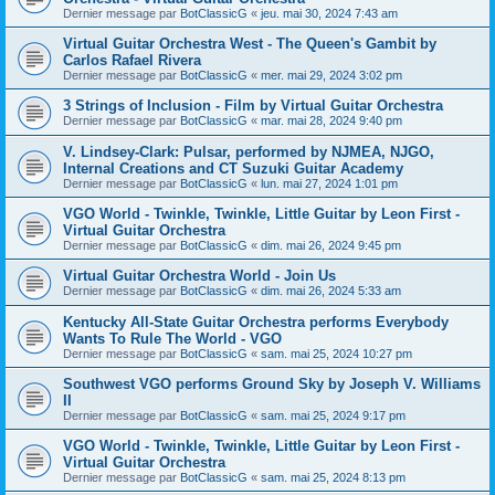
Dernier message par
BotClassicG
«
jeu. mai 30, 2024 7:43 am
Virtual Guitar Orchestra West - The Queen's Gambit by
Carlos Rafael Rivera
Dernier message par
BotClassicG
«
mer. mai 29, 2024 3:02 pm
3 Strings of Inclusion - Film by Virtual Guitar Orchestra
Dernier message par
BotClassicG
«
mar. mai 28, 2024 9:40 pm
V. Lindsey-Clark: Pulsar, performed by NJMEA, NJGO,
Internal Creations and CT Suzuki Guitar Academy
Dernier message par
BotClassicG
«
lun. mai 27, 2024 1:01 pm
VGO World - Twinkle, Twinkle, Little Guitar by Leon First -
Virtual Guitar Orchestra
Dernier message par
BotClassicG
«
dim. mai 26, 2024 9:45 pm
Virtual Guitar Orchestra World - Join Us
Dernier message par
BotClassicG
«
dim. mai 26, 2024 5:33 am
Kentucky All-State Guitar Orchestra performs Everybody
Wants To Rule The World - VGO
Dernier message par
BotClassicG
«
sam. mai 25, 2024 10:27 pm
Southwest VGO performs Ground Sky by Joseph V. Williams
II
Dernier message par
BotClassicG
«
sam. mai 25, 2024 9:17 pm
VGO World - Twinkle, Twinkle, Little Guitar by Leon First -
Virtual Guitar Orchestra
Dernier message par
BotClassicG
«
sam. mai 25, 2024 8:13 pm