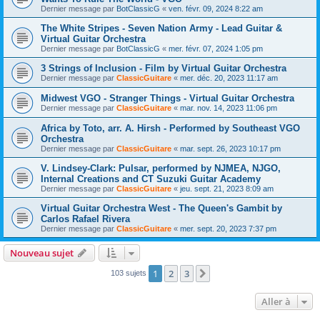
Dernier message par
BotClassicG
«
ven. févr. 09, 2024 8:22 am
The White Stripes - Seven Nation Army - Lead Guitar &
Virtual Guitar Orchestra
Dernier message par
BotClassicG
«
mer. févr. 07, 2024 1:05 pm
3 Strings of Inclusion - Film by Virtual Guitar Orchestra
Dernier message par
ClassicGuitare
«
mer. déc. 20, 2023 11:17 am
Midwest VGO - Stranger Things - Virtual Guitar Orchestra
Dernier message par
ClassicGuitare
«
mar. nov. 14, 2023 11:06 pm
Africa by Toto, arr. A. Hirsh - Performed by Southeast VGO
Orchestra
Dernier message par
ClassicGuitare
«
mar. sept. 26, 2023 10:17 pm
V. Lindsey-Clark: Pulsar, performed by NJMEA, NJGO,
Internal Creations and CT Suzuki Guitar Academy
Dernier message par
ClassicGuitare
«
jeu. sept. 21, 2023 8:09 am
Virtual Guitar Orchestra West - The Queen's Gambit by
Carlos Rafael Rivera
Dernier message par
ClassicGuitare
«
mer. sept. 20, 2023 7:37 pm
Nouveau sujet
1
2
3
Suivante
103 sujets
Aller à