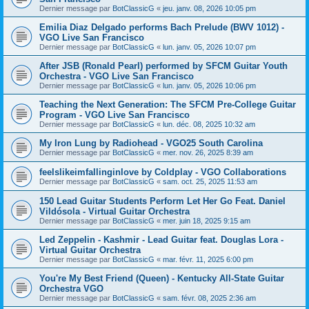
Dernier message par
BotClassicG
«
jeu. janv. 08, 2026 10:05 pm
Emilia Diaz Delgado performs Bach Prelude (BWV 1012) -
VGO Live San Francisco
Dernier message par
BotClassicG
«
lun. janv. 05, 2026 10:07 pm
After JSB (Ronald Pearl) performed by SFCM Guitar Youth
Orchestra - VGO Live San Francisco
Dernier message par
BotClassicG
«
lun. janv. 05, 2026 10:06 pm
Teaching the Next Generation: The SFCM Pre-College Guitar
Program - VGO Live San Francisco
Dernier message par
BotClassicG
«
lun. déc. 08, 2025 10:32 am
My Iron Lung by Radiohead - VGO25 South Carolina
Dernier message par
BotClassicG
«
mer. nov. 26, 2025 8:39 am
feelslikeimfallinginlove by Coldplay - VGO Collaborations
Dernier message par
BotClassicG
«
sam. oct. 25, 2025 11:53 am
150 Lead Guitar Students Perform Let Her Go Feat. Daniel
Vildósola - Virtual Guitar Orchestra
Dernier message par
BotClassicG
«
mer. juin 18, 2025 9:15 am
Led Zeppelin - Kashmir - Lead Guitar feat. Douglas Lora -
Virtual Guitar Orchestra
Dernier message par
BotClassicG
«
mar. févr. 11, 2025 6:00 pm
You're My Best Friend (Queen) - Kentucky All-State Guitar
Orchestra VGO
Dernier message par
BotClassicG
«
sam. févr. 08, 2025 2:36 am