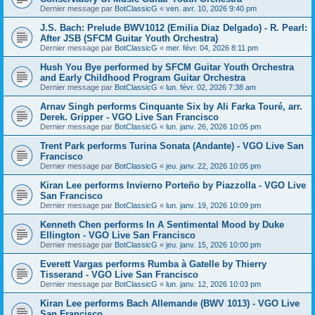
Dernier message par
BotClassicG
«
ven. avr. 10, 2026 9:40 pm
J.S. Bach: Prelude BWV1012 (Emilia Diaz Delgado) - R. Pearl:
After JSB (SFCM Guitar Youth Orchestra)
Dernier message par
BotClassicG
«
mer. févr. 04, 2026 8:11 pm
Hush You Bye performed by SFCM Guitar Youth Orchestra
and Early Childhood Program Guitar Orchestra
Dernier message par
BotClassicG
«
lun. févr. 02, 2026 7:38 am
Arnav Singh performs Cinquante Six by Ali Farka Touré, arr.
Derek. Gripper - VGO Live San Francisco
Dernier message par
BotClassicG
«
lun. janv. 26, 2026 10:05 pm
Trent Park performs Turina Sonata (Andante) - VGO Live San
Francisco
Dernier message par
BotClassicG
«
jeu. janv. 22, 2026 10:05 pm
Kiran Lee performs Invierno Porteño by Piazzolla - VGO Live
San Francisco
Dernier message par
BotClassicG
«
lun. janv. 19, 2026 10:09 pm
Kenneth Chen performs In A Sentimental Mood by Duke
Ellington - VGO Live San Francisco
Dernier message par
BotClassicG
«
jeu. janv. 15, 2026 10:00 pm
Everett Vargas performs Rumba à Gatelle by Thierry
Tisserand - VGO Live San Francisco
Dernier message par
BotClassicG
«
lun. janv. 12, 2026 10:03 pm
Kiran Lee performs Bach Allemande (BWV 1013) - VGO Live
San Francisco