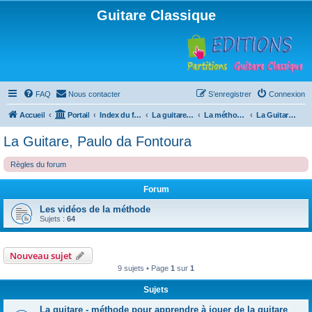
Guitare Classique
FAQ
Nous contacter
S’enregistrer
Connexion
Accueil
Portail
Index du forum
La guitare : instrument, cours et théorie
La méthode à Paulo
La Guitare, Paulo da Fontoura
La Guitare, Paulo da Fontoura
Règles du forum
Forum
Les vidéos de la méthode
Sujets :
64
Nouveau sujet
9 sujets • Page
1
sur
1
Sujets
La guitare - méthode pour apprendre à jouer de la guitare