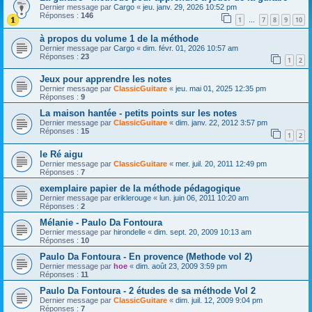
Dernier message par
Cargo
«
jeu. janv. 29, 2026 10:52 pm
Réponses :
146
1
7
8
9
10
…
à propos du volume 1 de la méthode
Dernier message par
Cargo
«
dim. févr. 01, 2026 10:57 am
Réponses :
23
1
2
Jeux pour apprendre les notes
Dernier message par
ClassicGuitare
«
jeu. mai 01, 2025 12:35 pm
Réponses :
9
La maison hantée - petits points sur les notes
Dernier message par
ClassicGuitare
«
dim. janv. 22, 2012 3:57 pm
Réponses :
15
1
2
le Ré aigu
Dernier message par
ClassicGuitare
«
mer. juil. 20, 2011 12:49 pm
Réponses :
7
exemplaire papier de la méthode pédagogique
Dernier message par
eriklerouge
«
lun. juin 06, 2011 10:20 am
Réponses :
2
Mélanie - Paulo Da Fontoura
Dernier message par
hirondelle
«
dim. sept. 20, 2009 10:13 am
Réponses :
10
Paulo Da Fontoura - En provence (Methode vol 2)
Dernier message par
hoe
«
dim. août 23, 2009 3:59 pm
Réponses :
11
Paulo Da Fontoura - 2 études de sa méthode Vol 2
Dernier message par
ClassicGuitare
«
dim. juil. 12, 2009 9:04 pm
Réponses :
7