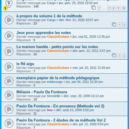
Dernier message par
Cargo
«
jeu. janv. 29, 2026 10:52 pm
Réponses :
146
1
7
8
9
10
…
à propos du volume 1 de la méthode
Dernier message par
Cargo
«
dim. févr. 01, 2026 10:57 am
Réponses :
23
1
2
Jeux pour apprendre les notes
Dernier message par
ClassicGuitare
«
jeu. mai 01, 2025 12:35 pm
Réponses :
9
La maison hantée - petits points sur les notes
Dernier message par
ClassicGuitare
«
dim. janv. 22, 2012 3:57 pm
Réponses :
15
1
2
le Ré aigu
Dernier message par
ClassicGuitare
«
mer. juil. 20, 2011 12:49 pm
Réponses :
7
exemplaire papier de la méthode pédagogique
Dernier message par
eriklerouge
«
lun. juin 06, 2011 10:20 am
Réponses :
2
Mélanie - Paulo Da Fontoura
Dernier message par
hirondelle
«
dim. sept. 20, 2009 10:13 am
Réponses :
10
Paulo Da Fontoura - En provence (Methode vol 2)
Dernier message par
hoe
«
dim. août 23, 2009 3:59 pm
Réponses :
11
Paulo Da Fontoura - 2 études de sa méthode Vol 2
Dernier message par
ClassicGuitare
«
dim. juil. 12, 2009 9:04 pm
Réponses :
7