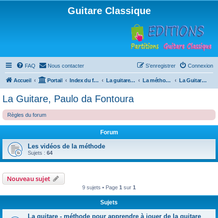
Guitare Classique
FAQ
Nous contacter
S’enregistrer
Connexion
Accueil
Portail
Index du forum
La guitare : instrument, cours et théorie
La méthode à Paulo
La Guitare, Paulo da Fontoura
La Guitare, Paulo da Fontoura
Règles du forum
Forum
Les vidéos de la méthode
Sujets :
64
Nouveau sujet
9 sujets • Page
1
sur
1
Sujets
La guitare - méthode pour apprendre à jouer de la guitare