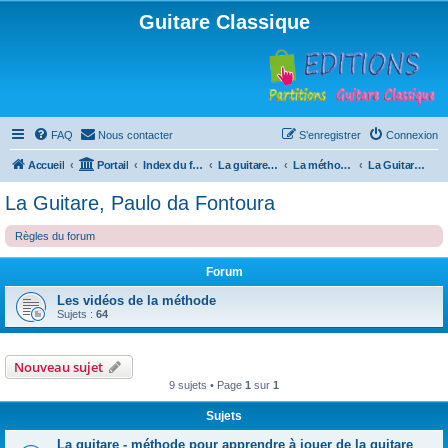
Guitare Classique
FAQ
Nous contacter
S’enregistrer
Connexion
Accueil
Portail
Index du forum
La guitare : instrument, cours et théorie
La méthode à Paulo
La Guitare, Paulo da Fontoura
La Guitare, Paulo da Fontoura
Règles du forum
Forum
Les vidéos de la méthode
Sujets :
64
Nouveau sujet
9 sujets • Page
1
sur
1
Sujets
La guitare - méthode pour apprendre à jouer de la guitare