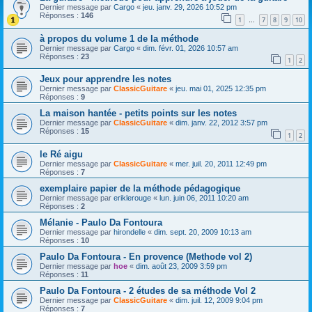
Dernier message par
Cargo
«
jeu. janv. 29, 2026 10:52 pm
Réponses :
146
1
7
8
9
10
…
à propos du volume 1 de la méthode
Dernier message par
Cargo
«
dim. févr. 01, 2026 10:57 am
Réponses :
23
1
2
Jeux pour apprendre les notes
Dernier message par
ClassicGuitare
«
jeu. mai 01, 2025 12:35 pm
Réponses :
9
La maison hantée - petits points sur les notes
Dernier message par
ClassicGuitare
«
dim. janv. 22, 2012 3:57 pm
Réponses :
15
1
2
le Ré aigu
Dernier message par
ClassicGuitare
«
mer. juil. 20, 2011 12:49 pm
Réponses :
7
exemplaire papier de la méthode pédagogique
Dernier message par
eriklerouge
«
lun. juin 06, 2011 10:20 am
Réponses :
2
Mélanie - Paulo Da Fontoura
Dernier message par
hirondelle
«
dim. sept. 20, 2009 10:13 am
Réponses :
10
Paulo Da Fontoura - En provence (Methode vol 2)
Dernier message par
hoe
«
dim. août 23, 2009 3:59 pm
Réponses :
11
Paulo Da Fontoura - 2 études de sa méthode Vol 2
Dernier message par
ClassicGuitare
«
dim. juil. 12, 2009 9:04 pm
Réponses :
7