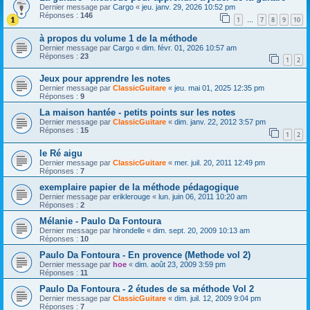
Dernier message par
Cargo
«
jeu. janv. 29, 2026 10:52 pm
Réponses :
146
1
7
8
9
10
…
à propos du volume 1 de la méthode
Dernier message par
Cargo
«
dim. févr. 01, 2026 10:57 am
Réponses :
23
1
2
Jeux pour apprendre les notes
Dernier message par
ClassicGuitare
«
jeu. mai 01, 2025 12:35 pm
Réponses :
9
La maison hantée - petits points sur les notes
Dernier message par
ClassicGuitare
«
dim. janv. 22, 2012 3:57 pm
Réponses :
15
1
2
le Ré aigu
Dernier message par
ClassicGuitare
«
mer. juil. 20, 2011 12:49 pm
Réponses :
7
exemplaire papier de la méthode pédagogique
Dernier message par
eriklerouge
«
lun. juin 06, 2011 10:20 am
Réponses :
2
Mélanie - Paulo Da Fontoura
Dernier message par
hirondelle
«
dim. sept. 20, 2009 10:13 am
Réponses :
10
Paulo Da Fontoura - En provence (Methode vol 2)
Dernier message par
hoe
«
dim. août 23, 2009 3:59 pm
Réponses :
11
Paulo Da Fontoura - 2 études de sa méthode Vol 2
Dernier message par
ClassicGuitare
«
dim. juil. 12, 2009 9:04 pm
Réponses :
7