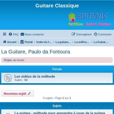
Guitare Classique
FAQ
Nous contacter
S’enregistrer
Connexion
Accueil
Portail
Index du forum
La guitare : instrument, cours et théorie
La méthode à Paulo
La Guitare, Paulo da Fontoura
La Guitare, Paulo da Fontoura
Règles du forum
Forum
Les vidéos de la méthode
Sujets :
64
Nouveau sujet
9 sujets • Page
1
sur
1
Sujets
La guitare - méthode pour apprendre à jouer de la guitare