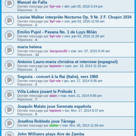
Manuel de Falla
Dernier message par
Syl~vie
«
dim. juin 05, 2016 5:24 pm
Réponses :
1
Louise Walker interprète Nocturne Op. 9 Nr. 2 F. Chopin 1934
Dernier message par
Syl~vie
«
ven. juin 03, 2016 11:59 am
Réponses :
2
Emilio Pujol - Pavana No. 1 de Luys Milán
Dernier message par
Syl~vie
«
ven. juin 03, 2016 11:28 am
Réponses :
4
maria helena
Dernier message par
Jacquou25
«
mar. avr. 07, 2015 9:34 am
Réponses :
12
Antonio Lauro-maria christina et interview (espagnol)
Dernier message par
lepierre
«
sam. avr. 19, 2014 11:18 am
Réponses :
1
Segovia - concert à la Rai (Italie), vers 1960
Dernier message par
Syl~vie
«
jeu. avr. 17, 2014 9:36 am
Réponses :
2
Villa Lobos jouant le Prélude 1
Dernier message par
alain
«
mar. mars 11, 2014 9:06 pm
Réponses :
7
Joaquín Malats joue Serenata española
Dernier message par
lepierre
«
lun. févr. 17, 2014 8:37 pm
Réponses :
5
Josefina Robledo joue Tárrega
Dernier message par
didier
«
mer. févr. 05, 2014 11:59 am
John Williams plays Aire de Zamba