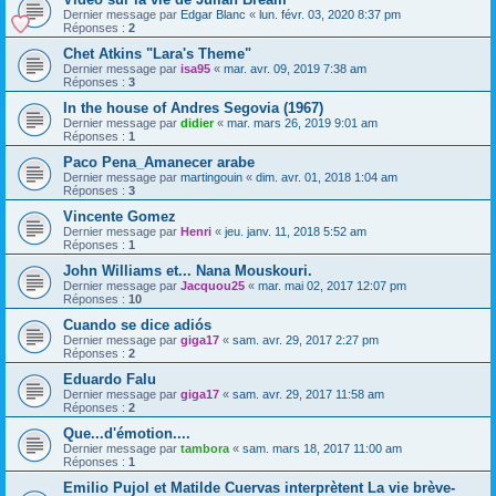
Dernier message par
Edgar Blanc
«
lun. févr. 03, 2020 8:37 pm
Réponses :
2
Chet Atkins "Lara's Theme"
Dernier message par
isa95
«
mar. avr. 09, 2019 7:38 am
Réponses :
3
In the house of Andres Segovia (1967)
Dernier message par
didier
«
mar. mars 26, 2019 9:01 am
Réponses :
1
Paco Pena_Amanecer arabe
Dernier message par
martingouin
«
dim. avr. 01, 2018 1:04 am
Réponses :
3
Vincente Gomez
Dernier message par
Henri
«
jeu. janv. 11, 2018 5:52 am
Réponses :
1
John Williams et... Nana Mouskouri.
Dernier message par
Jacquou25
«
mar. mai 02, 2017 12:07 pm
Réponses :
10
Cuando se dice adiós
Dernier message par
giga17
«
sam. avr. 29, 2017 2:27 pm
Réponses :
2
Eduardo Falu
Dernier message par
giga17
«
sam. avr. 29, 2017 11:58 am
Réponses :
2
Que...d'émotion....
Dernier message par
tambora
«
sam. mars 18, 2017 11:00 am
Réponses :
1
Emilio Pujol et Matilde Cuervas interprètent La vie brève-