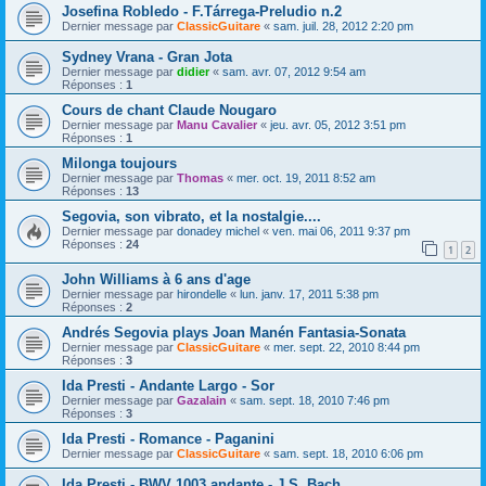
Josefina Robledo - F.Tárrega-Preludio n.2
Dernier message par
ClassicGuitare
«
sam. juil. 28, 2012 2:20 pm
Sydney Vrana - Gran Jota
Dernier message par
didier
«
sam. avr. 07, 2012 9:54 am
Réponses :
1
Cours de chant Claude Nougaro
Dernier message par
Manu Cavalier
«
jeu. avr. 05, 2012 3:51 pm
Réponses :
1
Milonga toujours
Dernier message par
Thomas
«
mer. oct. 19, 2011 8:52 am
Réponses :
13
Segovia, son vibrato, et la nostalgie....
Dernier message par
donadey michel
«
ven. mai 06, 2011 9:37 pm
Réponses :
24
1
2
John Williams à 6 ans d'age
Dernier message par
hirondelle
«
lun. janv. 17, 2011 5:38 pm
Réponses :
2
Andrés Segovia plays Joan Manén Fantasia-Sonata
Dernier message par
ClassicGuitare
«
mer. sept. 22, 2010 8:44 pm
Réponses :
3
Ida Presti - Andante Largo - Sor
Dernier message par
Gazalain
«
sam. sept. 18, 2010 7:46 pm
Réponses :
3
Ida Presti - Romance - Paganini
Dernier message par
ClassicGuitare
«
sam. sept. 18, 2010 6:06 pm
Ida Presti - BWV 1003 andante - J.S. Bach