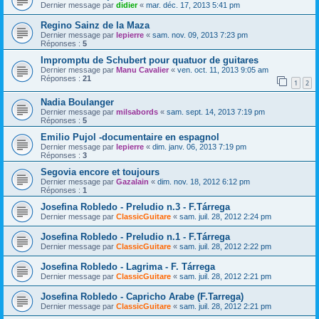
Dernier message par
didier
«
mar. déc. 17, 2013 5:41 pm
Regino Sainz de la Maza
Dernier message par
lepierre
«
sam. nov. 09, 2013 7:23 pm
Réponses :
5
Impromptu de Schubert pour quatuor de guitares
Dernier message par
Manu Cavalier
«
ven. oct. 11, 2013 9:05 am
Réponses :
21
1
2
Nadia Boulanger
Dernier message par
milsabords
«
sam. sept. 14, 2013 7:19 pm
Réponses :
5
Emilio Pujol -documentaire en espagnol
Dernier message par
lepierre
«
dim. janv. 06, 2013 7:19 pm
Réponses :
3
Segovia encore et toujours
Dernier message par
Gazalain
«
dim. nov. 18, 2012 6:12 pm
Réponses :
1
Josefina Robledo - Preludio n.3 - F.Tárrega
Dernier message par
ClassicGuitare
«
sam. juil. 28, 2012 2:24 pm
Josefina Robledo - Preludio n.1 - F.Tárrega
Dernier message par
ClassicGuitare
«
sam. juil. 28, 2012 2:22 pm
Josefina Robledo - Lagrima - F. Tárrega
Dernier message par
ClassicGuitare
«
sam. juil. 28, 2012 2:21 pm
Josefina Robledo - Capricho Arabe (F.Tarrega)
Dernier message par
ClassicGuitare
«
sam. juil. 28, 2012 2:21 pm