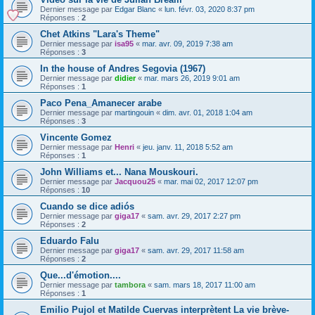
Dernier message par
Edgar Blanc
«
lun. févr. 03, 2020 8:37 pm
Réponses :
2
Chet Atkins "Lara's Theme"
Dernier message par
isa95
«
mar. avr. 09, 2019 7:38 am
Réponses :
3
In the house of Andres Segovia (1967)
Dernier message par
didier
«
mar. mars 26, 2019 9:01 am
Réponses :
1
Paco Pena_Amanecer arabe
Dernier message par
martingouin
«
dim. avr. 01, 2018 1:04 am
Réponses :
3
Vincente Gomez
Dernier message par
Henri
«
jeu. janv. 11, 2018 5:52 am
Réponses :
1
John Williams et... Nana Mouskouri.
Dernier message par
Jacquou25
«
mar. mai 02, 2017 12:07 pm
Réponses :
10
Cuando se dice adiós
Dernier message par
giga17
«
sam. avr. 29, 2017 2:27 pm
Réponses :
2
Eduardo Falu
Dernier message par
giga17
«
sam. avr. 29, 2017 11:58 am
Réponses :
2
Que...d'émotion....
Dernier message par
tambora
«
sam. mars 18, 2017 11:00 am
Réponses :
1
Emilio Pujol et Matilde Cuervas interprètent La vie brève-