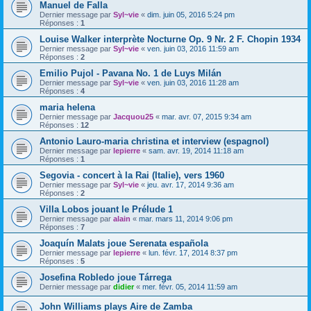
Manuel de Falla
Dernier message par
Syl~vie
«
dim. juin 05, 2016 5:24 pm
Réponses :
1
Louise Walker interprète Nocturne Op. 9 Nr. 2 F. Chopin 1934
Dernier message par
Syl~vie
«
ven. juin 03, 2016 11:59 am
Réponses :
2
Emilio Pujol - Pavana No. 1 de Luys Milán
Dernier message par
Syl~vie
«
ven. juin 03, 2016 11:28 am
Réponses :
4
maria helena
Dernier message par
Jacquou25
«
mar. avr. 07, 2015 9:34 am
Réponses :
12
Antonio Lauro-maria christina et interview (espagnol)
Dernier message par
lepierre
«
sam. avr. 19, 2014 11:18 am
Réponses :
1
Segovia - concert à la Rai (Italie), vers 1960
Dernier message par
Syl~vie
«
jeu. avr. 17, 2014 9:36 am
Réponses :
2
Villa Lobos jouant le Prélude 1
Dernier message par
alain
«
mar. mars 11, 2014 9:06 pm
Réponses :
7
Joaquín Malats joue Serenata española
Dernier message par
lepierre
«
lun. févr. 17, 2014 8:37 pm
Réponses :
5
Josefina Robledo joue Tárrega
Dernier message par
didier
«
mer. févr. 05, 2014 11:59 am
John Williams plays Aire de Zamba