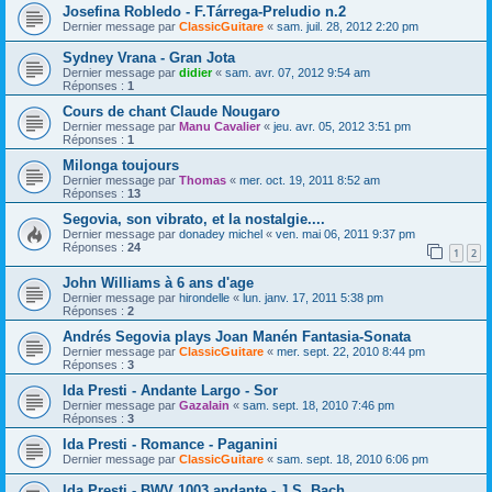
Josefina Robledo - F.Tárrega-Preludio n.2
Dernier message par
ClassicGuitare
«
sam. juil. 28, 2012 2:20 pm
Sydney Vrana - Gran Jota
Dernier message par
didier
«
sam. avr. 07, 2012 9:54 am
Réponses :
1
Cours de chant Claude Nougaro
Dernier message par
Manu Cavalier
«
jeu. avr. 05, 2012 3:51 pm
Réponses :
1
Milonga toujours
Dernier message par
Thomas
«
mer. oct. 19, 2011 8:52 am
Réponses :
13
Segovia, son vibrato, et la nostalgie....
Dernier message par
donadey michel
«
ven. mai 06, 2011 9:37 pm
Réponses :
24
1
2
John Williams à 6 ans d'age
Dernier message par
hirondelle
«
lun. janv. 17, 2011 5:38 pm
Réponses :
2
Andrés Segovia plays Joan Manén Fantasia-Sonata
Dernier message par
ClassicGuitare
«
mer. sept. 22, 2010 8:44 pm
Réponses :
3
Ida Presti - Andante Largo - Sor
Dernier message par
Gazalain
«
sam. sept. 18, 2010 7:46 pm
Réponses :
3
Ida Presti - Romance - Paganini
Dernier message par
ClassicGuitare
«
sam. sept. 18, 2010 6:06 pm
Ida Presti - BWV 1003 andante - J.S. Bach