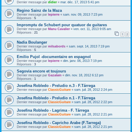
Dernier message par
didier
«
mar. déc. 17, 2013 5:41 pm
Regino Sainz de la Maza
Dernier message par
lepierre
«
sam. nov. 09, 2013 7:23 pm
Réponses :
5
Impromptu de Schubert pour quatuor de guitares
Dernier message par
Manu Cavalier
«
ven. oct. 11, 2013 9:05 am
Réponses :
21
1
2
Nadia Boulanger
Dernier message par
milsabords
«
sam. sept. 14, 2013 7:19 pm
Réponses :
5
Emilio Pujol -documentaire en espagnol
Dernier message par
lepierre
«
dim. janv. 06, 2013 7:19 pm
Réponses :
3
Segovia encore et toujours
Dernier message par
Gazalain
«
dim. nov. 18, 2012 6:12 pm
Réponses :
1
Josefina Robledo - Preludio n.3 - F.Tárrega
Dernier message par
ClassicGuitare
«
sam. juil. 28, 2012 2:24 pm
Josefina Robledo - Preludio n.1 - F.Tárrega
Dernier message par
ClassicGuitare
«
sam. juil. 28, 2012 2:22 pm
Josefina Robledo - Lagrima - F. Tárrega
Dernier message par
ClassicGuitare
«
sam. juil. 28, 2012 2:21 pm
Josefina Robledo - Capricho Arabe (F.Tarrega)
Dernier message par
ClassicGuitare
«
sam. juil. 28, 2012 2:21 pm