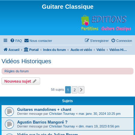
Guitare Classique
FAQ
Nous contacter
S’enregistrer
Connexion
Accueil
Portail
Index du forum
Audio et vidéo
Vidéo
Vidéos Historiques
Vidéos Historiques
Règles du forum
Nouveau sujet
1
2
Suivante
58 sujets
Sujets
Guitares mandolines + chant
Dernier message par
Christian Tournay
«
mar. janv. 30, 2024 10:25 pm
Agustin Barrios Mangoré ?
Dernier message par
Christian Tournay
«
dim. mars 19, 2023 8:56 pm
Vidéo sur la vie de Julian Bream