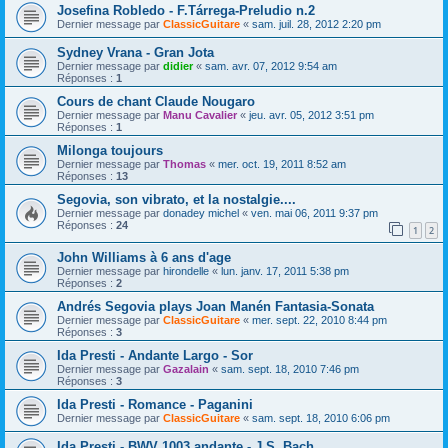
Josefina Robledo - F.Tárrega-Preludio n.2
Dernier message par
ClassicGuitare
«
sam. juil. 28, 2012 2:20 pm
Sydney Vrana - Gran Jota
Dernier message par
didier
«
sam. avr. 07, 2012 9:54 am
Réponses :
1
Cours de chant Claude Nougaro
Dernier message par
Manu Cavalier
«
jeu. avr. 05, 2012 3:51 pm
Réponses :
1
Milonga toujours
Dernier message par
Thomas
«
mer. oct. 19, 2011 8:52 am
Réponses :
13
Segovia, son vibrato, et la nostalgie....
Dernier message par
donadey michel
«
ven. mai 06, 2011 9:37 pm
Réponses :
24
1
2
John Williams à 6 ans d'age
Dernier message par
hirondelle
«
lun. janv. 17, 2011 5:38 pm
Réponses :
2
Andrés Segovia plays Joan Manén Fantasia-Sonata
Dernier message par
ClassicGuitare
«
mer. sept. 22, 2010 8:44 pm
Réponses :
3
Ida Presti - Andante Largo - Sor
Dernier message par
Gazalain
«
sam. sept. 18, 2010 7:46 pm
Réponses :
3
Ida Presti - Romance - Paganini
Dernier message par
ClassicGuitare
«
sam. sept. 18, 2010 6:06 pm
Ida Presti - BWV 1003 andante - J.S. Bach