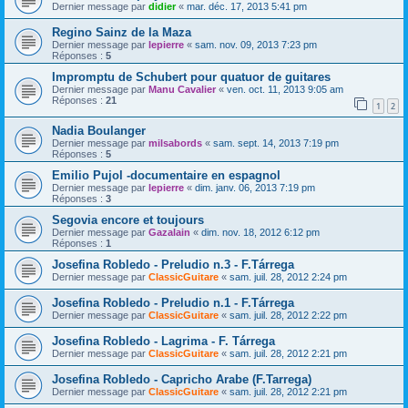
Dernier message par
didier
«
mar. déc. 17, 2013 5:41 pm
Regino Sainz de la Maza
Dernier message par
lepierre
«
sam. nov. 09, 2013 7:23 pm
Réponses :
5
Impromptu de Schubert pour quatuor de guitares
Dernier message par
Manu Cavalier
«
ven. oct. 11, 2013 9:05 am
Réponses :
21
1
2
Nadia Boulanger
Dernier message par
milsabords
«
sam. sept. 14, 2013 7:19 pm
Réponses :
5
Emilio Pujol -documentaire en espagnol
Dernier message par
lepierre
«
dim. janv. 06, 2013 7:19 pm
Réponses :
3
Segovia encore et toujours
Dernier message par
Gazalain
«
dim. nov. 18, 2012 6:12 pm
Réponses :
1
Josefina Robledo - Preludio n.3 - F.Tárrega
Dernier message par
ClassicGuitare
«
sam. juil. 28, 2012 2:24 pm
Josefina Robledo - Preludio n.1 - F.Tárrega
Dernier message par
ClassicGuitare
«
sam. juil. 28, 2012 2:22 pm
Josefina Robledo - Lagrima - F. Tárrega
Dernier message par
ClassicGuitare
«
sam. juil. 28, 2012 2:21 pm
Josefina Robledo - Capricho Arabe (F.Tarrega)
Dernier message par
ClassicGuitare
«
sam. juil. 28, 2012 2:21 pm