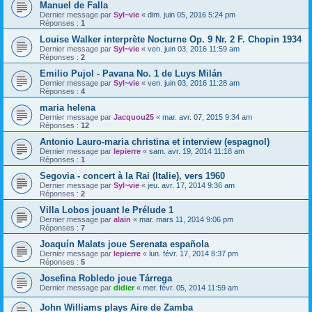
Manuel de Falla
Dernier message par
Syl~vie
«
dim. juin 05, 2016 5:24 pm
Réponses :
1
Louise Walker interprète Nocturne Op. 9 Nr. 2 F. Chopin 1934
Dernier message par
Syl~vie
«
ven. juin 03, 2016 11:59 am
Réponses :
2
Emilio Pujol - Pavana No. 1 de Luys Milán
Dernier message par
Syl~vie
«
ven. juin 03, 2016 11:28 am
Réponses :
4
maria helena
Dernier message par
Jacquou25
«
mar. avr. 07, 2015 9:34 am
Réponses :
12
Antonio Lauro-maria christina et interview (espagnol)
Dernier message par
lepierre
«
sam. avr. 19, 2014 11:18 am
Réponses :
1
Segovia - concert à la Rai (Italie), vers 1960
Dernier message par
Syl~vie
«
jeu. avr. 17, 2014 9:36 am
Réponses :
2
Villa Lobos jouant le Prélude 1
Dernier message par
alain
«
mar. mars 11, 2014 9:06 pm
Réponses :
7
Joaquín Malats joue Serenata española
Dernier message par
lepierre
«
lun. févr. 17, 2014 8:37 pm
Réponses :
5
Josefina Robledo joue Tárrega
Dernier message par
didier
«
mer. févr. 05, 2014 11:59 am
John Williams plays Aire de Zamba