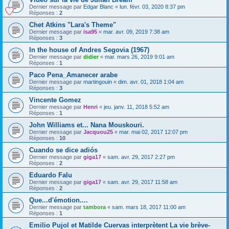
Dernier message par
Edgar Blanc
«
lun. févr. 03, 2020 8:37 pm
Réponses :
2
Chet Atkins "Lara's Theme"
Dernier message par
isa95
«
mar. avr. 09, 2019 7:38 am
Réponses :
3
In the house of Andres Segovia (1967)
Dernier message par
didier
«
mar. mars 26, 2019 9:01 am
Réponses :
1
Paco Pena_Amanecer arabe
Dernier message par
martingouin
«
dim. avr. 01, 2018 1:04 am
Réponses :
3
Vincente Gomez
Dernier message par
Henri
«
jeu. janv. 11, 2018 5:52 am
Réponses :
1
John Williams et... Nana Mouskouri.
Dernier message par
Jacquou25
«
mar. mai 02, 2017 12:07 pm
Réponses :
10
Cuando se dice adiós
Dernier message par
giga17
«
sam. avr. 29, 2017 2:27 pm
Réponses :
2
Eduardo Falu
Dernier message par
giga17
«
sam. avr. 29, 2017 11:58 am
Réponses :
2
Que...d'émotion....
Dernier message par
tambora
«
sam. mars 18, 2017 11:00 am
Réponses :
1
Emilio Pujol et Matilde Cuervas interprètent La vie brève-