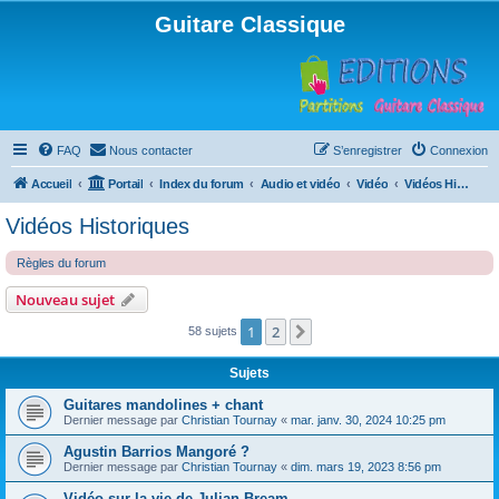
Guitare Classique
FAQ
Nous contacter
S’enregistrer
Connexion
Accueil
Portail
Index du forum
Audio et vidéo
Vidéo
Vidéos Historiques
Vidéos Historiques
Règles du forum
Nouveau sujet
1
2
Suivante
58 sujets
Sujets
Guitares mandolines + chant
Dernier message par
Christian Tournay
«
mar. janv. 30, 2024 10:25 pm
Agustin Barrios Mangoré ?
Dernier message par
Christian Tournay
«
dim. mars 19, 2023 8:56 pm
Vidéo sur la vie de Julian Bream