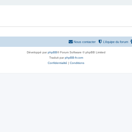
Nous contacter
L’équipe du forum
Développé par
phpBB
® Forum Software © phpBB Limited
Traduit par
phpBB-fr.com
Confidentialité
|
Conditions