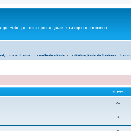
sique, vidéo…) et d'entraide pour les guitaristes francophones, entièrement
ent, cours et théorie
La méthode à Paulo
La Guitare, Paulo da Fontoura
Les vi
SUJETS
S
61
u
S
3
j
u
e