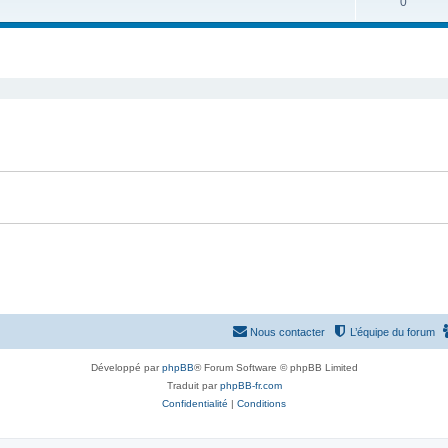
S
0
j
t
u
e
s
j
t
e
s
t
s
Nous contacter
L’équipe du forum
Développé par
phpBB
® Forum Software © phpBB Limited
Traduit par
phpBB-fr.com
Confidentialité
|
Conditions