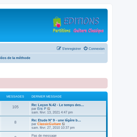
S’enregistrer
Connexion
déos de la méthode
MESSAGES
DERNIER MESSAGE
D
Re: Leçon N.42 - Le temps des…
M
105
e
V
par
Eric P
r
o
sam. févr. 13, 2021 4:47 pm
e
n
i
i
r
D
Re: Etude N° 9 - une légère b…
M
8
s
e
l
e
V
par
ClassicGuitare
r
e
r
o
sam. févr. 27, 2010 10:37 pm
e
s
m
d
n
i
e
e
i
r
Pas de message