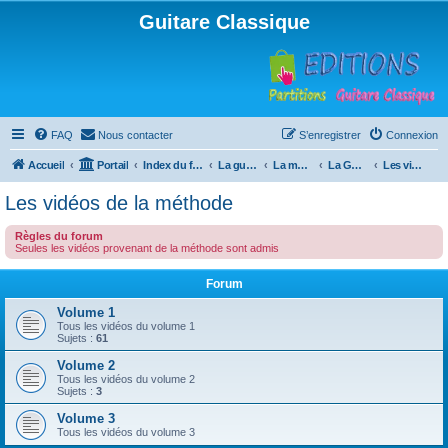
Guitare Classique
FAQ
Nous contacter
S’enregistrer
Connexion
Accueil
Portail
Index du forum
La guitare : instrument, cours et théorie
La méthode à Paulo
La Guitare, Paulo da Fontoura
Les vidéos de la méthode
Les vidéos de la méthode
Règles du forum
Seules les vidéos provenant de la méthode sont admis
Forum
Volume 1
Tous les vidéos du volume 1
Sujets :
61
Volume 2
Tous les vidéos du volume 2
Sujets :
3
Volume 3
Tous les vidéos du volume 3