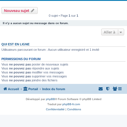
Nouveau sujet
0 sujet • Page
1
sur
1
Il n’y a aucun sujet ou message dans ce forum.
Aller à
QUI EST EN LIGNE
Utilisateurs parcourant ce forum : Aucun utilisateur enregistré et 1 invité
PERMISSIONS DU FORUM
Vous
ne pouvez pas
poster de nouveaux sujets
Vous
ne pouvez pas
répondre aux sujets
Vous
ne pouvez pas
modifier vos messages
Vous
ne pouvez pas
supprimer vos messages
Vous
ne pouvez pas
joindre des fichiers
Accueil
Portail
Index du forum
Développé par
phpBB
® Forum Software © phpBB Limited
Traduit par
phpBB-fr.com
Confidentialité
|
Conditions