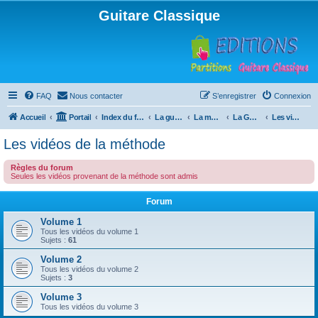
Guitare Classique
FAQ
Nous contacter
S’enregistrer
Connexion
Accueil
Portail
Index du forum
La guitare : instrument, cours et théorie
La méthode à Paulo
La Guitare, Paulo da Fontoura
Les vidéos de la méthode
Les vidéos de la méthode
Règles du forum
Seules les vidéos provenant de la méthode sont admis
Forum
Volume 1
Tous les vidéos du volume 1
Sujets :
61
Volume 2
Tous les vidéos du volume 2
Sujets :
3
Volume 3
Tous les vidéos du volume 3