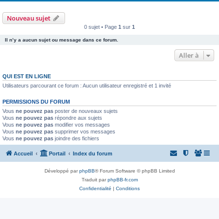
Nouveau sujet
0 sujet • Page
1
sur
1
Il n’y a aucun sujet ou message dans ce forum.
Aller à
QUI EST EN LIGNE
Utilisateurs parcourant ce forum : Aucun utilisateur enregistré et 1 invité
PERMISSIONS DU FORUM
Vous
ne pouvez pas
poster de nouveaux sujets
Vous
ne pouvez pas
répondre aux sujets
Vous
ne pouvez pas
modifier vos messages
Vous
ne pouvez pas
supprimer vos messages
Vous
ne pouvez pas
joindre des fichiers
Accueil
Portail
Index du forum
Développé par
phpBB
® Forum Software © phpBB Limited
Traduit par
phpBB-fr.com
Confidentialité
|
Conditions