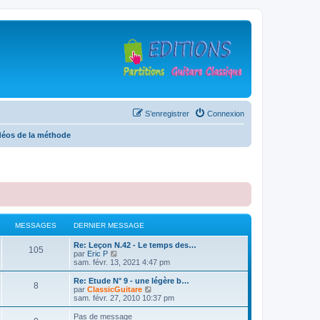
S’enregistrer
Connexion
déos de la méthode
MESSAGES
DERNIER MESSAGE
D
Re: Leçon N.42 - Le temps des…
M
105
e
V
par
Eric P
r
o
sam. févr. 13, 2021 4:47 pm
e
n
i
i
r
D
Re: Etude N° 9 - une légère b…
M
8
s
e
l
e
V
par
ClassicGuitare
r
e
r
o
sam. févr. 27, 2010 10:37 pm
e
s
m
d
n
i
e
e
i
r
Pas de message