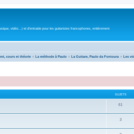
sique, vidéo…) et d'entraide pour les guitaristes francophones, entièrement
ent, cours et théorie
La méthode à Paulo
La Guitare, Paulo da Fontoura
Les vi
SUJETS
S
61
u
S
3
j
u
e