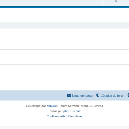
S
0
j
t
u
e
s
j
t
e
s
t
s
Nous contacter
L’équipe du forum
Développé par
phpBB
® Forum Software © phpBB Limited
Traduit par
phpBB-fr.com
Confidentialité
|
Conditions