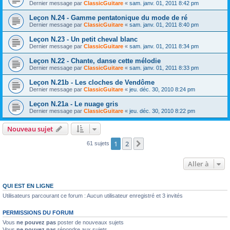
Dernier message par
ClassicGuitare
«
sam. janv. 01, 2011 8:42 pm
Leçon N.24 - Gamme pentatonique du mode de ré
Dernier message par
ClassicGuitare
«
sam. janv. 01, 2011 8:40 pm
Leçon N.23 - Un petit cheval blanc
Dernier message par
ClassicGuitare
«
sam. janv. 01, 2011 8:34 pm
Leçon N.22 - Chante, danse cette mélodie
Dernier message par
ClassicGuitare
«
sam. janv. 01, 2011 8:33 pm
Leçon N.21b - Les cloches de Vendôme
Dernier message par
ClassicGuitare
«
jeu. déc. 30, 2010 8:24 pm
Leçon N.21a - Le nuage gris
Dernier message par
ClassicGuitare
«
jeu. déc. 30, 2010 8:22 pm
Nouveau sujet
1
2
Suivante
61 sujets
Aller à
QUI EST EN LIGNE
Utilisateurs parcourant ce forum : Aucun utilisateur enregistré et 3 invités
PERMISSIONS DU FORUM
Vous
ne pouvez pas
poster de nouveaux sujets
Vous
ne pouvez pas
répondre aux sujets