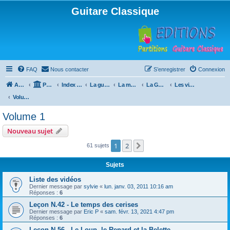
Guitare Classique
FAQ
Nous contacter
S’enregistrer
Connexion
Accueil
Portail
Index du forum
La guitare : instrument, cours et théorie
La méthode à Paulo
La Guitare, Paulo da Fontoura
Les vidéos de la méthode
Volume 1
Volume 1
Nouveau sujet
1
2
Suivante
61 sujets
Sujets
Liste des vidéos
Dernier message par
sylvie
«
lun. janv. 03, 2011 10:16 am
Réponses :
6
Leçon N.42 - Le temps des cerises
Dernier message par
Eric P
«
sam. févr. 13, 2021 4:47 pm
Réponses :
6
Leçon N.56 - Le Loup, le Renard et la Belette