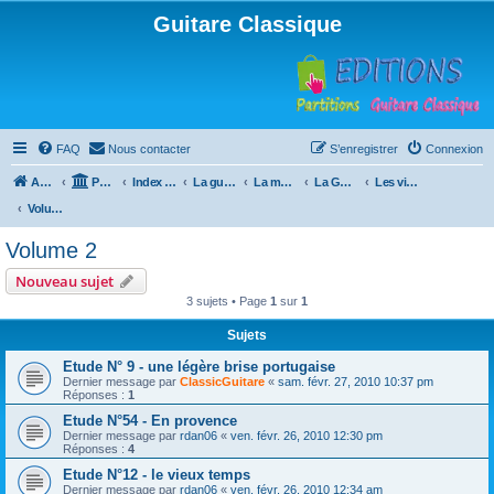
Guitare Classique
FAQ
Nous contacter
S’enregistrer
Connexion
Accueil
Portail
Index du forum
La guitare : instrument, cours et théorie
La méthode à Paulo
La Guitare, Paulo da Fontoura
Les vidéos de la méthode
Volume 2
Volume 2
Nouveau sujet
3 sujets • Page
1
sur
1
Sujets
Etude N° 9 - une légère brise portugaise
Dernier message par
ClassicGuitare
«
sam. févr. 27, 2010 10:37 pm
Réponses :
1
Etude N°54 - En provence
Dernier message par
rdan06
«
ven. févr. 26, 2010 12:30 pm
Réponses :
4
Etude N°12 - le vieux temps
Dernier message par
rdan06
«
ven. févr. 26, 2010 12:34 am