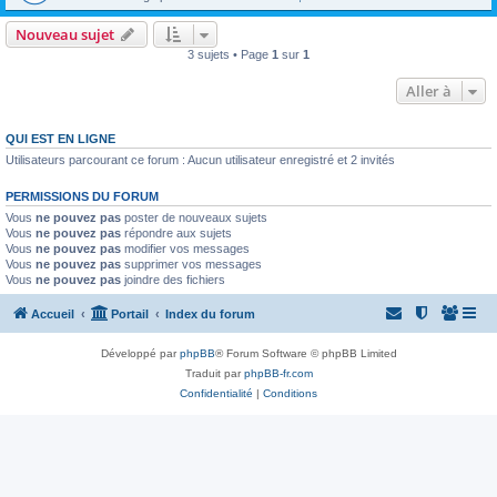
Nouveau sujet
3 sujets • Page
1
sur
1
Aller à
QUI EST EN LIGNE
Utilisateurs parcourant ce forum : Aucun utilisateur enregistré et 2 invités
PERMISSIONS DU FORUM
Vous
ne pouvez pas
poster de nouveaux sujets
Vous
ne pouvez pas
répondre aux sujets
Vous
ne pouvez pas
modifier vos messages
Vous
ne pouvez pas
supprimer vos messages
Vous
ne pouvez pas
joindre des fichiers
Accueil
Portail
Index du forum
Développé par
phpBB
® Forum Software © phpBB Limited
Traduit par
phpBB-fr.com
Confidentialité
|
Conditions