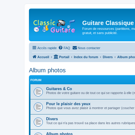
Guitare Classique
Forum de ressources (partitions, mu
gratuit, et sans publicité.
Accès rapide
FAQ
Nous contacter
Accueil
Portail
Index du forum
Divers
Album pho
Album photos
FORUM
Guitares & Co
Photos de votre guitare ou de tout ce qui se rapporte à elle (
Pour le plaisir des yeux
Photos que vous avez plaisir à montrer et partager (coucher de 
Divers
Tout ce qui n'a pas trouvé sa place dans les autres rubrique
Album photos