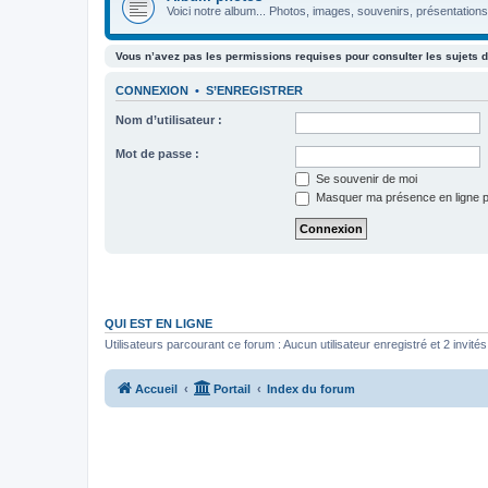
Voici notre album... Photos, images, souvenirs, présentations,
Vous n’avez pas les permissions requises pour consulter les sujets d
CONNEXION
•
S’ENREGISTRER
Nom d’utilisateur :
Mot de passe :
Se souvenir de moi
Masquer ma présence en ligne p
QUI EST EN LIGNE
Utilisateurs parcourant ce forum : Aucun utilisateur enregistré et 2 invités
Accueil
Portail
Index du forum