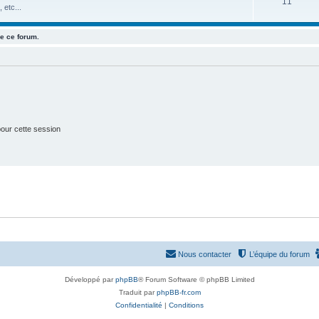
S
11
j
t
 etc...
u
e
s
e ce forum.
j
t
e
s
t
s
our cette session
Nous contacter
L’équipe du forum
Développé par
phpBB
® Forum Software © phpBB Limited
Traduit par
phpBB-fr.com
Confidentialité
|
Conditions