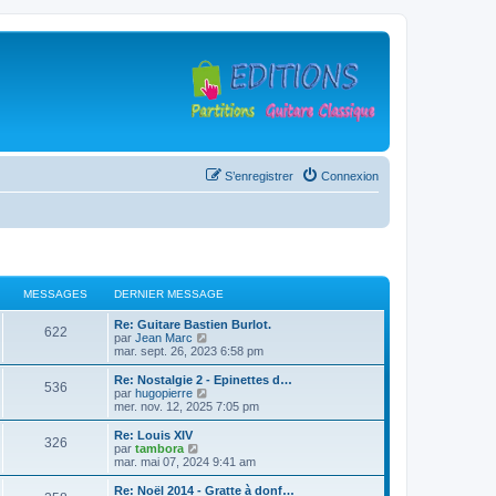
S’enregistrer
Connexion
MESSAGES
DERNIER MESSAGE
D
Re: Guitare Bastien Burlot.
M
622
e
V
par
Jean Marc
r
o
mar. sept. 26, 2023 6:58 pm
e
n
i
i
r
D
Re: Nostalgie 2 - Epinettes d…
M
536
s
e
l
e
V
par
hugopierre
r
e
r
o
mer. nov. 12, 2025 7:05 pm
e
s
m
d
n
i
e
e
i
r
D
Re: Louis XIV
M
326
s
s
r
a
e
l
e
V
par
tambora
s
n
r
e
r
o
mar. mai 07, 2024 9:41 am
e
a
i
s
m
d
g
n
i
g
e
e
e
i
r
D
Re: Noël 2014 - Gratte à donf…