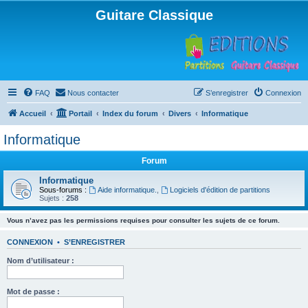
Guitare Classique
FAQ
Nous contacter
S’enregistrer
Connexion
Accueil
Portail
Index du forum
Divers
Informatique
Informatique
Forum
Informatique
Sous-forums :
Aide informatique.
,
Logiciels d'édition de partitions
Sujets :
258
Vous n’avez pas les permissions requises pour consulter les sujets de ce forum.
CONNEXION
•
S’ENREGISTRER
Nom d’utilisateur :
Mot de passe :