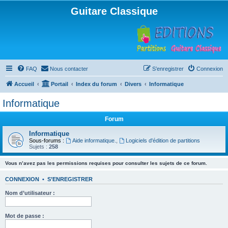
Guitare Classique
FAQ
Nous contacter
S’enregistrer
Connexion
Accueil
Portail
Index du forum
Divers
Informatique
Informatique
Forum
Informatique
Sous-forums :
Aide informatique.
,
Logiciels d'édition de partitions
Sujets :
258
Vous n’avez pas les permissions requises pour consulter les sujets de ce forum.
CONNEXION
•
S’ENREGISTRER
Nom d’utilisateur :
Mot de passe :