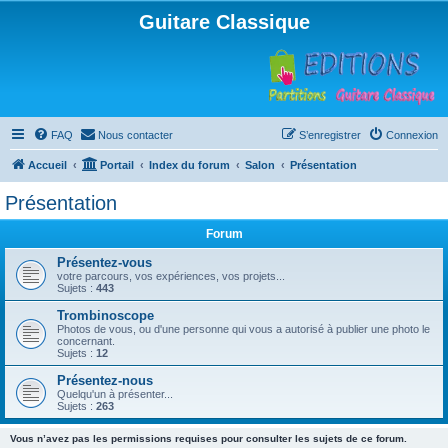
Guitare Classique
FAQ
Nous contacter
S’enregistrer
Connexion
Accueil
Portail
Index du forum
Salon
Présentation
Présentation
Forum
Présentez-vous
votre parcours, vos expériences, vos projets...
Sujets :
443
Trombinoscope
Photos de vous, ou d'une personne qui vous a autorisé à publier une photo le
concernant.
Sujets :
12
Présentez-nous
Quelqu'un à présenter...
Sujets :
263
Vous n’avez pas les permissions requises pour consulter les sujets de ce forum.