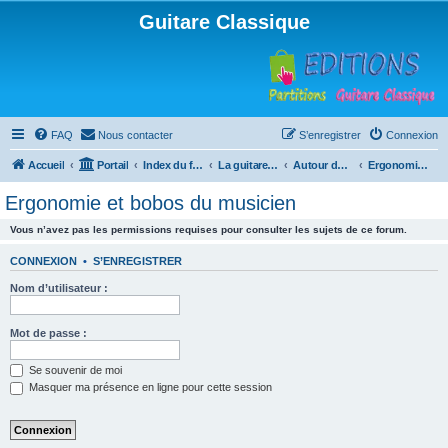
Guitare Classique
FAQ
Nous contacter
S’enregistrer
Connexion
Accueil
Portail
Index du forum
La guitare : instrument, cours et théorie
Autour de la guitare
Ergonomie et bobos du musicien
Ergonomie et bobos du musicien
Vous n’avez pas les permissions requises pour consulter les sujets de ce forum.
CONNEXION
•
S’ENREGISTRER
Nom d’utilisateur :
Mot de passe :
Se souvenir de moi
Masquer ma présence en ligne pour cette session