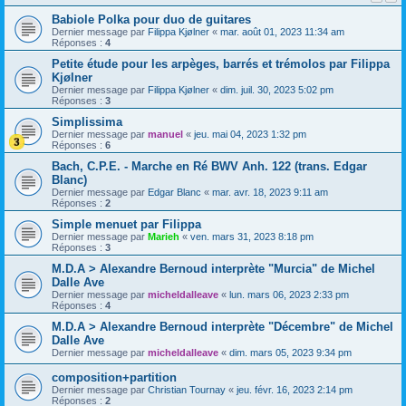
Babiole Polka pour duo de guitares
Dernier message par
Filippa Kjølner
«
mar. août 01, 2023 11:34 am
Réponses :
4
Petite étude pour les arpèges, barrés et trémolos par Filippa
Kjølner
Dernier message par
Filippa Kjølner
«
dim. juil. 30, 2023 5:02 pm
Réponses :
3
Simplissima
Dernier message par
manuel
«
jeu. mai 04, 2023 1:32 pm
Réponses :
6
Bach, C.P.E. - Marche en Ré BWV Anh. 122 (trans. Edgar
Blanc)
Dernier message par
Edgar Blanc
«
mar. avr. 18, 2023 9:11 am
Réponses :
2
Simple menuet par Filippa
Dernier message par
Marieh
«
ven. mars 31, 2023 8:18 pm
Réponses :
3
M.D.A > Alexandre Bernoud interprète "Murcia" de Michel
Dalle Ave
Dernier message par
micheldalleave
«
lun. mars 06, 2023 2:33 pm
Réponses :
4
M.D.A > Alexandre Bernoud interprète "Décembre" de Michel
Dalle Ave
Dernier message par
micheldalleave
«
dim. mars 05, 2023 9:34 pm
composition+partition
Dernier message par
Christian Tournay
«
jeu. févr. 16, 2023 2:14 pm
Réponses :
2