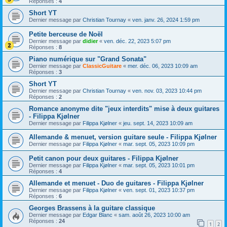
Réponses :
4
Short YT
Dernier message par
Christian Tournay
«
ven. janv. 26, 2024 1:59 pm
Petite berceuse de Noël
Dernier message par
didier
«
ven. déc. 22, 2023 5:07 pm
Réponses :
8
Piano numérique sur "Grand Sonata"
Dernier message par
ClassicGuitare
«
mer. déc. 06, 2023 10:09 am
Réponses :
3
Short YT
Dernier message par
Christian Tournay
«
ven. nov. 03, 2023 10:44 pm
Réponses :
2
Romance anonyme dite "jeux interdits" mise à deux guitares
- Filippa Kjølner
Dernier message par
Filippa Kjølner
«
jeu. sept. 14, 2023 10:09 am
Allemande & menuet, version guitare seule - Filippa Kjølner
Dernier message par
Filippa Kjølner
«
mar. sept. 05, 2023 10:09 pm
Petit canon pour deux guitares - Filippa Kjølner
Dernier message par
Filippa Kjølner
«
mar. sept. 05, 2023 10:01 pm
Réponses :
4
Allemande et menuet - Duo de guitares - Filippa Kjølner
Dernier message par
Filippa Kjølner
«
ven. sept. 01, 2023 10:37 pm
Réponses :
6
Georges Brassens à la guitare classique
Dernier message par
Edgar Blanc
«
sam. août 26, 2023 10:00 am
Réponses :
24
1
2