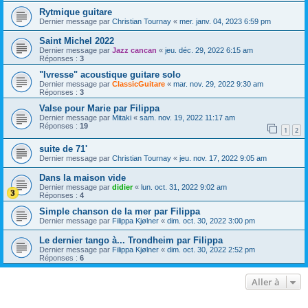
Rytmique guitare
Dernier message par
Christian Tournay
«
mer. janv. 04, 2023 6:59 pm
Saint Michel 2022
Dernier message par
Jazz cancan
«
jeu. déc. 29, 2022 6:15 am
Réponses :
3
"Ivresse" acoustique guitare solo
Dernier message par
ClassicGuitare
«
mar. nov. 29, 2022 9:30 am
Réponses :
3
Valse pour Marie par Filippa
Dernier message par
Mitaki
«
sam. nov. 19, 2022 11:17 am
Réponses :
19
1
2
suite de 71'
Dernier message par
Christian Tournay
«
jeu. nov. 17, 2022 9:05 am
Dans la maison vide
Dernier message par
didier
«
lun. oct. 31, 2022 9:02 am
Réponses :
4
Simple chanson de la mer par Filippa
Dernier message par
Filippa Kjølner
«
dim. oct. 30, 2022 3:00 pm
Le dernier tango à... Trondheim par Filippa
Dernier message par
Filippa Kjølner
«
dim. oct. 30, 2022 2:52 pm
Réponses :
6
Aller à