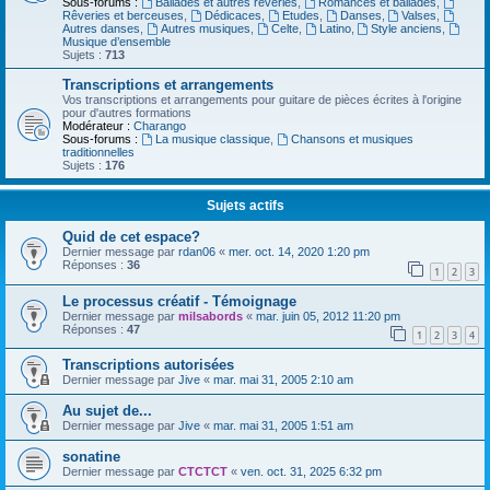
Sous-forums :
Ballades et autres réveries
,
Romances et ballades
,
Rêveries et berceuses
,
Dédicaces
,
Etudes
,
Danses
,
Valses
,
Autres danses
,
Autres musiques
,
Celte
,
Latino
,
Style anciens
,
Musique d’ensemble
Sujets :
713
Transcriptions et arrangements
Vos transcriptions et arrangements pour guitare de pièces écrites à l'origine
pour d'autres formations
Modérateur :
Charango
Sous-forums :
La musique classique
,
Chansons et musiques
traditionnelles
Sujets :
176
Sujets actifs
Quid de cet espace?
Dernier message par
rdan06
«
mer. oct. 14, 2020 1:20 pm
Réponses :
36
1
2
3
Le processus créatif - Témoignage
Dernier message par
milsabords
«
mar. juin 05, 2012 11:20 pm
Réponses :
47
1
2
3
4
Transcriptions autorisées
Dernier message par
Jive
«
mar. mai 31, 2005 2:10 am
Au sujet de...
Dernier message par
Jive
«
mar. mai 31, 2005 1:51 am
sonatine
Dernier message par
CTCTCT
«
ven. oct. 31, 2025 6:32 pm