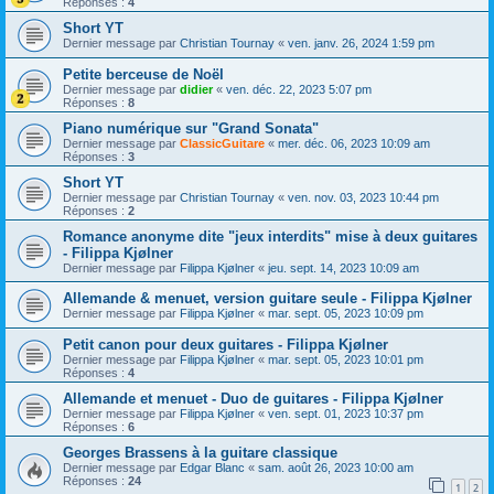
Réponses :
4
Short YT
Dernier message par
Christian Tournay
«
ven. janv. 26, 2024 1:59 pm
Petite berceuse de Noël
Dernier message par
didier
«
ven. déc. 22, 2023 5:07 pm
Réponses :
8
Piano numérique sur "Grand Sonata"
Dernier message par
ClassicGuitare
«
mer. déc. 06, 2023 10:09 am
Réponses :
3
Short YT
Dernier message par
Christian Tournay
«
ven. nov. 03, 2023 10:44 pm
Réponses :
2
Romance anonyme dite "jeux interdits" mise à deux guitares
- Filippa Kjølner
Dernier message par
Filippa Kjølner
«
jeu. sept. 14, 2023 10:09 am
Allemande & menuet, version guitare seule - Filippa Kjølner
Dernier message par
Filippa Kjølner
«
mar. sept. 05, 2023 10:09 pm
Petit canon pour deux guitares - Filippa Kjølner
Dernier message par
Filippa Kjølner
«
mar. sept. 05, 2023 10:01 pm
Réponses :
4
Allemande et menuet - Duo de guitares - Filippa Kjølner
Dernier message par
Filippa Kjølner
«
ven. sept. 01, 2023 10:37 pm
Réponses :
6
Georges Brassens à la guitare classique
Dernier message par
Edgar Blanc
«
sam. août 26, 2023 10:00 am
Réponses :
24
1
2