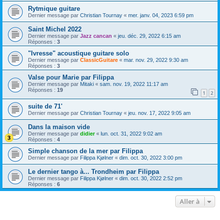
Rytmique guitare
Dernier message par
Christian Tournay
«
mer. janv. 04, 2023 6:59 pm
Saint Michel 2022
Dernier message par
Jazz cancan
«
jeu. déc. 29, 2022 6:15 am
Réponses :
3
"Ivresse" acoustique guitare solo
Dernier message par
ClassicGuitare
«
mar. nov. 29, 2022 9:30 am
Réponses :
3
Valse pour Marie par Filippa
Dernier message par
Mitaki
«
sam. nov. 19, 2022 11:17 am
Réponses :
19
1
2
suite de 71'
Dernier message par
Christian Tournay
«
jeu. nov. 17, 2022 9:05 am
Dans la maison vide
Dernier message par
didier
«
lun. oct. 31, 2022 9:02 am
Réponses :
4
Simple chanson de la mer par Filippa
Dernier message par
Filippa Kjølner
«
dim. oct. 30, 2022 3:00 pm
Le dernier tango à... Trondheim par Filippa
Dernier message par
Filippa Kjølner
«
dim. oct. 30, 2022 2:52 pm
Réponses :
6
Aller à