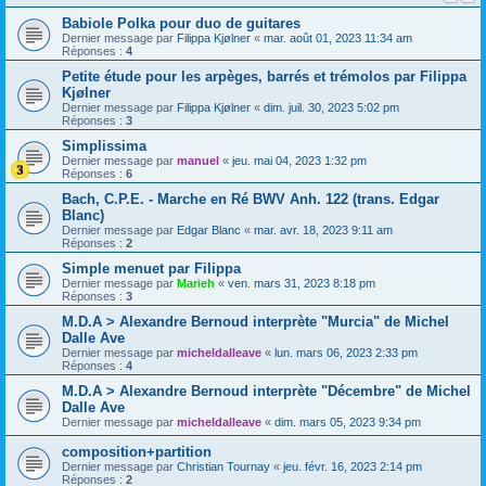
Babiole Polka pour duo de guitares
Dernier message par
Filippa Kjølner
«
mar. août 01, 2023 11:34 am
Réponses :
4
Petite étude pour les arpèges, barrés et trémolos par Filippa
Kjølner
Dernier message par
Filippa Kjølner
«
dim. juil. 30, 2023 5:02 pm
Réponses :
3
Simplissima
Dernier message par
manuel
«
jeu. mai 04, 2023 1:32 pm
Réponses :
6
Bach, C.P.E. - Marche en Ré BWV Anh. 122 (trans. Edgar
Blanc)
Dernier message par
Edgar Blanc
«
mar. avr. 18, 2023 9:11 am
Réponses :
2
Simple menuet par Filippa
Dernier message par
Marieh
«
ven. mars 31, 2023 8:18 pm
Réponses :
3
M.D.A > Alexandre Bernoud interprète "Murcia" de Michel
Dalle Ave
Dernier message par
micheldalleave
«
lun. mars 06, 2023 2:33 pm
Réponses :
4
M.D.A > Alexandre Bernoud interprète "Décembre" de Michel
Dalle Ave
Dernier message par
micheldalleave
«
dim. mars 05, 2023 9:34 pm
composition+partition
Dernier message par
Christian Tournay
«
jeu. févr. 16, 2023 2:14 pm
Réponses :
2