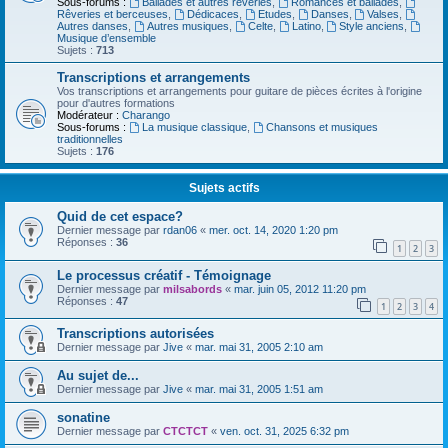
Sous-forums :
Ballades et autres réveries
,
Romances et ballades
,
Rêveries et berceuses
,
Dédicaces
,
Etudes
,
Danses
,
Valses
,
Autres danses
,
Autres musiques
,
Celte
,
Latino
,
Style anciens
,
Musique d’ensemble
Sujets :
713
Transcriptions et arrangements
Vos transcriptions et arrangements pour guitare de pièces écrites à l'origine
pour d'autres formations
Modérateur :
Charango
Sous-forums :
La musique classique
,
Chansons et musiques
traditionnelles
Sujets :
176
Sujets actifs
Quid de cet espace?
Dernier message par
rdan06
«
mer. oct. 14, 2020 1:20 pm
Réponses :
36
1
2
3
Le processus créatif - Témoignage
Dernier message par
milsabords
«
mar. juin 05, 2012 11:20 pm
Réponses :
47
1
2
3
4
Transcriptions autorisées
Dernier message par
Jive
«
mar. mai 31, 2005 2:10 am
Au sujet de...
Dernier message par
Jive
«
mar. mai 31, 2005 1:51 am
sonatine
Dernier message par
CTCTCT
«
ven. oct. 31, 2025 6:32 pm