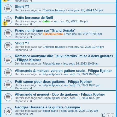
Réponses :
4
Short YT
Dernier message par
Christian Tournay
«
ven. janv. 26, 2024 1:59 pm
Petite berceuse de Noël
Dernier message par
didier
«
ven. déc. 22, 2023 5:07 pm
Réponses :
8
Piano numérique sur "Grand Sonata"
Dernier message par
ClassicGuitare
«
mer. déc. 06, 2023 10:09 am
Réponses :
3
Short YT
Dernier message par
Christian Tournay
«
ven. nov. 03, 2023 10:44 pm
Réponses :
2
Romance anonyme dite "jeux interdits" mise à deux guitares
- Filippa Kjølner
Dernier message par
Filippa Kjølner
«
jeu. sept. 14, 2023 10:09 am
Allemande & menuet, version guitare seule - Filippa Kjølner
Dernier message par
Filippa Kjølner
«
mar. sept. 05, 2023 10:09 pm
Petit canon pour deux guitares - Filippa Kjølner
Dernier message par
Filippa Kjølner
«
mar. sept. 05, 2023 10:01 pm
Réponses :
4
Allemande et menuet - Duo de guitares - Filippa Kjølner
Dernier message par
Filippa Kjølner
«
ven. sept. 01, 2023 10:37 pm
Réponses :
6
Georges Brassens à la guitare classique
Dernier message par
Edgar Blanc
«
sam. août 26, 2023 10:00 am
Réponses :
24
1
2