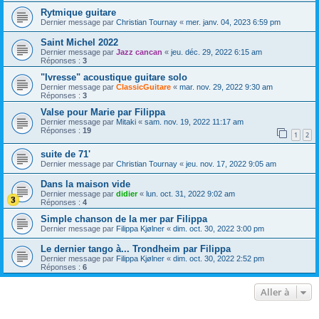
Rytmique guitare
Dernier message par
Christian Tournay
«
mer. janv. 04, 2023 6:59 pm
Saint Michel 2022
Dernier message par
Jazz cancan
«
jeu. déc. 29, 2022 6:15 am
Réponses :
3
"Ivresse" acoustique guitare solo
Dernier message par
ClassicGuitare
«
mar. nov. 29, 2022 9:30 am
Réponses :
3
Valse pour Marie par Filippa
Dernier message par
Mitaki
«
sam. nov. 19, 2022 11:17 am
Réponses :
19
1
2
suite de 71'
Dernier message par
Christian Tournay
«
jeu. nov. 17, 2022 9:05 am
Dans la maison vide
Dernier message par
didier
«
lun. oct. 31, 2022 9:02 am
Réponses :
4
Simple chanson de la mer par Filippa
Dernier message par
Filippa Kjølner
«
dim. oct. 30, 2022 3:00 pm
Le dernier tango à... Trondheim par Filippa
Dernier message par
Filippa Kjølner
«
dim. oct. 30, 2022 2:52 pm
Réponses :
6
Aller à