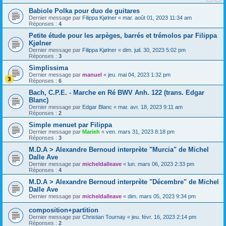
Babiole Polka pour duo de guitares
Dernier message par
Filippa Kjølner
«
mar. août 01, 2023 11:34 am
Réponses :
4
Petite étude pour les arpèges, barrés et trémolos par Filippa
Kjølner
Dernier message par
Filippa Kjølner
«
dim. juil. 30, 2023 5:02 pm
Réponses :
3
Simplissima
Dernier message par
manuel
«
jeu. mai 04, 2023 1:32 pm
Réponses :
6
Bach, C.P.E. - Marche en Ré BWV Anh. 122 (trans. Edgar
Blanc)
Dernier message par
Edgar Blanc
«
mar. avr. 18, 2023 9:11 am
Réponses :
2
Simple menuet par Filippa
Dernier message par
Marieh
«
ven. mars 31, 2023 8:18 pm
Réponses :
3
M.D.A > Alexandre Bernoud interprète "Murcia" de Michel
Dalle Ave
Dernier message par
micheldalleave
«
lun. mars 06, 2023 2:33 pm
Réponses :
4
M.D.A > Alexandre Bernoud interprète "Décembre" de Michel
Dalle Ave
Dernier message par
micheldalleave
«
dim. mars 05, 2023 9:34 pm
composition+partition
Dernier message par
Christian Tournay
«
jeu. févr. 16, 2023 2:14 pm
Réponses :
2