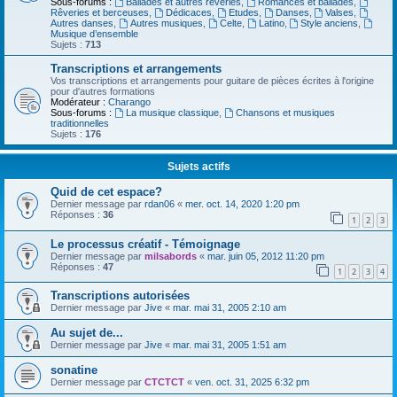
Sous-forums :
Ballades et autres réveries
,
Romances et ballades
,
Rêveries et berceuses
,
Dédicaces
,
Etudes
,
Danses
,
Valses
,
Autres danses
,
Autres musiques
,
Celte
,
Latino
,
Style anciens
,
Musique d’ensemble
Sujets :
713
Transcriptions et arrangements
Vos transcriptions et arrangements pour guitare de pièces écrites à l'origine
pour d'autres formations
Modérateur :
Charango
Sous-forums :
La musique classique
,
Chansons et musiques
traditionnelles
Sujets :
176
Sujets actifs
Quid de cet espace?
Dernier message par
rdan06
«
mer. oct. 14, 2020 1:20 pm
Réponses :
36
1
2
3
Le processus créatif - Témoignage
Dernier message par
milsabords
«
mar. juin 05, 2012 11:20 pm
Réponses :
47
1
2
3
4
Transcriptions autorisées
Dernier message par
Jive
«
mar. mai 31, 2005 2:10 am
Au sujet de...
Dernier message par
Jive
«
mar. mai 31, 2005 1:51 am
sonatine
Dernier message par
CTCTCT
«
ven. oct. 31, 2025 6:32 pm