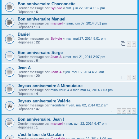
Bon anniversaire Chaconnette
Dernier message par
Syl~vie
«
dim. juin 22, 2014 1:52 pm
Réponses :
6
Bon anniversaire Manuel
Dernier message par
manuel
«
sam. juin 07, 2014 8:51 pm
Réponses :
13
Daniel
Dernier message par
Syl~vie
«
mar. mai 27, 2014 8:01 pm
Réponses :
22
1
2
Bon anniversaire Serge
Dernier message par
Jean A
«
mer. mai 21, 2014 2:07 pm
Réponses :
6
Jean A
Dernier message par
Jean A
«
jeu. mai 15, 2014 4:26 am
Réponses :
20
1
2
Joyeux anniversaire à Minoutaure
Dernier message par
minoutaur54
«
mer. mai 14, 2014 7:03 pm
Réponses :
4
Joyeux anniversaire Valérie
Dernier message par
hirondelle
«
ven. mai 02, 2014 8:12 am
Réponses :
47
1
2
3
4
Bon anniversaire, Jean !
Dernier message par
manuel
«
mar. avr. 22, 2014 6:47 pm
Réponses :
1
c'est le tour de Gazalain
Dernier message par
Gazalain
«
sam. mars 22, 2014 8:09 am