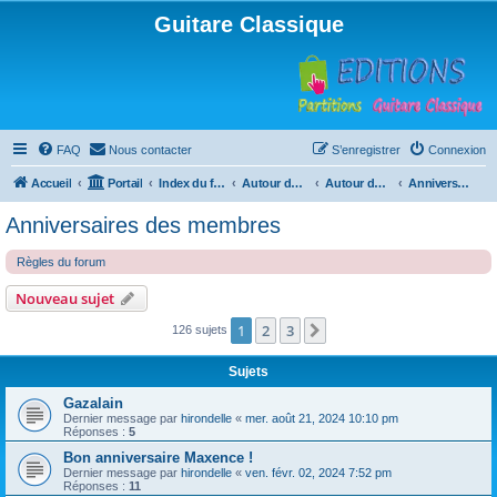
Guitare Classique
FAQ
Nous contacter
S’enregistrer
Connexion
Accueil
Portail
Index du forum
Autour de la machine à café
Autour de la machine à café
Anniversaires des membres
Anniversaires des membres
Règles du forum
Nouveau sujet
1
2
3
Suivante
126 sujets
Sujets
Gazalain
Dernier message par
hirondelle
«
mer. août 21, 2024 10:10 pm
Réponses :
5
Bon anniversaire Maxence !
Dernier message par
hirondelle
«
ven. févr. 02, 2024 7:52 pm
Réponses :
11