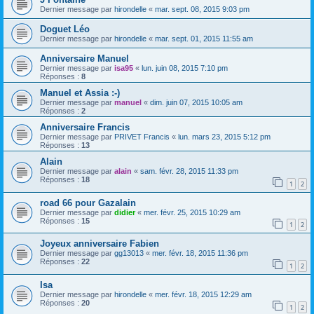
Dernier message par
hirondelle
«
mar. sept. 08, 2015 9:03 pm
Doguet Léo
Dernier message par
hirondelle
«
mar. sept. 01, 2015 11:55 am
Anniversaire Manuel
Dernier message par
isa95
«
lun. juin 08, 2015 7:10 pm
Réponses :
8
Manuel et Assia :-)
Dernier message par
manuel
«
dim. juin 07, 2015 10:05 am
Réponses :
2
Anniversaire Francis
Dernier message par
PRIVET Francis
«
lun. mars 23, 2015 5:12 pm
Réponses :
13
Alain
Dernier message par
alain
«
sam. févr. 28, 2015 11:33 pm
Réponses :
18
1
2
road 66 pour Gazalain
Dernier message par
didier
«
mer. févr. 25, 2015 10:29 am
Réponses :
15
1
2
Joyeux anniversaire Fabien
Dernier message par
gg13013
«
mer. févr. 18, 2015 11:36 pm
Réponses :
22
1
2
Isa
Dernier message par
hirondelle
«
mer. févr. 18, 2015 12:29 am
Réponses :
20
1
2