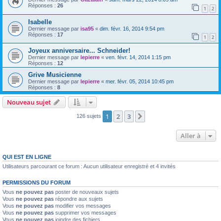
Réponses :
26
1
2
Isabelle
Dernier message par
isa95
«
dim. févr. 16, 2014 9:54 pm
Réponses :
17
1
2
Joyeux anniversaire... Schneider!
Dernier message par
lepierre
«
ven. févr. 14, 2014 1:15 pm
Réponses :
12
Grive Musicienne
Dernier message par
lepierre
«
mer. févr. 05, 2014 10:45 pm
Réponses :
8
Nouveau sujet
1
2
3
Suivante
126 sujets
Aller à
QUI EST EN LIGNE
Utilisateurs parcourant ce forum : Aucun utilisateur enregistré et 4 invités
PERMISSIONS DU FORUM
Vous
ne pouvez pas
poster de nouveaux sujets
Vous
ne pouvez pas
répondre aux sujets
Vous
ne pouvez pas
modifier vos messages
Vous
ne pouvez pas
supprimer vos messages
Vous
ne pouvez pas
joindre des fichiers