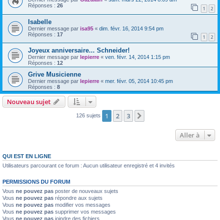
Réponses :
26
1
2
Isabelle
Dernier message par
isa95
«
dim. févr. 16, 2014 9:54 pm
Réponses :
17
1
2
Joyeux anniversaire... Schneider!
Dernier message par
lepierre
«
ven. févr. 14, 2014 1:15 pm
Réponses :
12
Grive Musicienne
Dernier message par
lepierre
«
mer. févr. 05, 2014 10:45 pm
Réponses :
8
Nouveau sujet
1
2
3
Suivante
126 sujets
Aller à
QUI EST EN LIGNE
Utilisateurs parcourant ce forum : Aucun utilisateur enregistré et 4 invités
PERMISSIONS DU FORUM
Vous
ne pouvez pas
poster de nouveaux sujets
Vous
ne pouvez pas
répondre aux sujets
Vous
ne pouvez pas
modifier vos messages
Vous
ne pouvez pas
supprimer vos messages
Vous
ne pouvez pas
joindre des fichiers