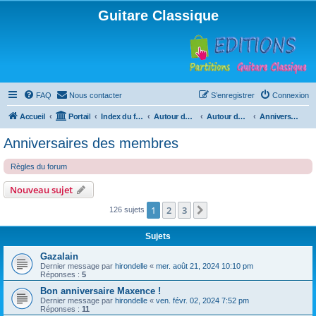
Guitare Classique
FAQ
Nous contacter
S’enregistrer
Connexion
Accueil
Portail
Index du forum
Autour de la machine à café
Autour de la machine à café
Anniversaires des membres
Anniversaires des membres
Règles du forum
Nouveau sujet
1
2
3
Suivante
126 sujets
Sujets
Gazalain
Dernier message par
hirondelle
«
mer. août 21, 2024 10:10 pm
Réponses :
5
Bon anniversaire Maxence !
Dernier message par
hirondelle
«
ven. févr. 02, 2024 7:52 pm
Réponses :
11