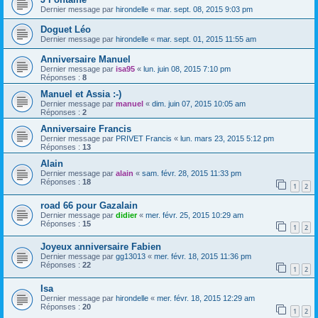
Dernier message par
hirondelle
«
mar. sept. 08, 2015 9:03 pm
Doguet Léo
Dernier message par
hirondelle
«
mar. sept. 01, 2015 11:55 am
Anniversaire Manuel
Dernier message par
isa95
«
lun. juin 08, 2015 7:10 pm
Réponses :
8
Manuel et Assia :-)
Dernier message par
manuel
«
dim. juin 07, 2015 10:05 am
Réponses :
2
Anniversaire Francis
Dernier message par
PRIVET Francis
«
lun. mars 23, 2015 5:12 pm
Réponses :
13
Alain
Dernier message par
alain
«
sam. févr. 28, 2015 11:33 pm
Réponses :
18
1
2
road 66 pour Gazalain
Dernier message par
didier
«
mer. févr. 25, 2015 10:29 am
Réponses :
15
1
2
Joyeux anniversaire Fabien
Dernier message par
gg13013
«
mer. févr. 18, 2015 11:36 pm
Réponses :
22
1
2
Isa
Dernier message par
hirondelle
«
mer. févr. 18, 2015 12:29 am
Réponses :
20
1
2