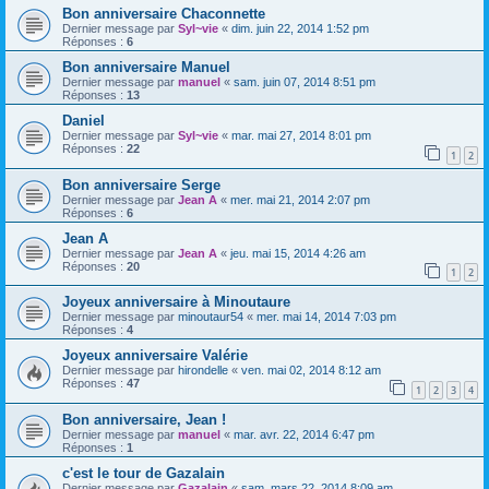
Bon anniversaire Chaconnette
Dernier message par
Syl~vie
«
dim. juin 22, 2014 1:52 pm
Réponses :
6
Bon anniversaire Manuel
Dernier message par
manuel
«
sam. juin 07, 2014 8:51 pm
Réponses :
13
Daniel
Dernier message par
Syl~vie
«
mar. mai 27, 2014 8:01 pm
Réponses :
22
1
2
Bon anniversaire Serge
Dernier message par
Jean A
«
mer. mai 21, 2014 2:07 pm
Réponses :
6
Jean A
Dernier message par
Jean A
«
jeu. mai 15, 2014 4:26 am
Réponses :
20
1
2
Joyeux anniversaire à Minoutaure
Dernier message par
minoutaur54
«
mer. mai 14, 2014 7:03 pm
Réponses :
4
Joyeux anniversaire Valérie
Dernier message par
hirondelle
«
ven. mai 02, 2014 8:12 am
Réponses :
47
1
2
3
4
Bon anniversaire, Jean !
Dernier message par
manuel
«
mar. avr. 22, 2014 6:47 pm
Réponses :
1
c'est le tour de Gazalain
Dernier message par
Gazalain
«
sam. mars 22, 2014 8:09 am