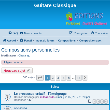
Guitare Classique
FAQ
Nous contacter
S’enregistrer
Connexion
Accueil
Portail
Index du forum
Compositions
Compositions personnelles
Compositions personnelles
Modérateur :
Charango
Règles du forum
Nouveau sujet
Page
1
sur
14
1
2
3
4
5
14
Suivante
663 sujets
…
Sujets
Le processus créatif - Témoignage
Dernier message par
milsabords
«
mar. juin 05, 2012 11:20 pm
Réponses :
47
1
2
3
4
sonatine