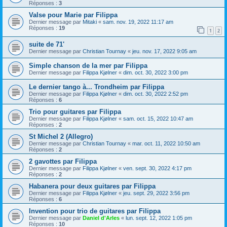
Réponses :
3
Valse pour Marie par Filippa
Dernier message par
Mitaki
«
sam. nov. 19, 2022 11:17 am
Réponses :
19
1
2
suite de 71'
Dernier message par
Christian Tournay
«
jeu. nov. 17, 2022 9:05 am
Simple chanson de la mer par Filippa
Dernier message par
Filippa Kjølner
«
dim. oct. 30, 2022 3:00 pm
Le dernier tango à... Trondheim par Filippa
Dernier message par
Filippa Kjølner
«
dim. oct. 30, 2022 2:52 pm
Réponses :
6
Trio pour guitares par Filippa
Dernier message par
Filippa Kjølner
«
sam. oct. 15, 2022 10:47 am
Réponses :
2
St Michel 2 (Allegro)
Dernier message par
Christian Tournay
«
mar. oct. 11, 2022 10:50 am
Réponses :
2
2 gavottes par Filippa
Dernier message par
Filippa Kjølner
«
ven. sept. 30, 2022 4:17 pm
Réponses :
2
Habanera pour deux guitares par Filippa
Dernier message par
Filippa Kjølner
«
jeu. sept. 29, 2022 3:56 pm
Réponses :
6
Invention pour trio de guitares par Filippa
Dernier message par
Daniel d'Arles
«
lun. sept. 12, 2022 1:05 pm
Réponses :
10