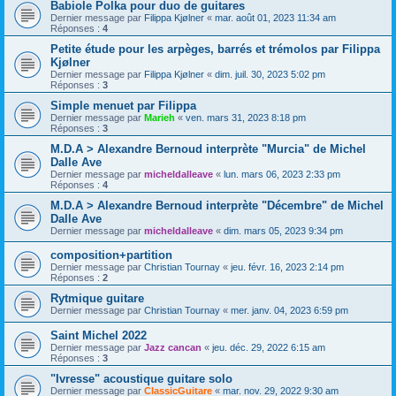
Babiole Polka pour duo de guitares
Dernier message par
Filippa Kjølner
«
mar. août 01, 2023 11:34 am
Réponses :
4
Petite étude pour les arpèges, barrés et trémolos par Filippa
Kjølner
Dernier message par
Filippa Kjølner
«
dim. juil. 30, 2023 5:02 pm
Réponses :
3
Simple menuet par Filippa
Dernier message par
Marieh
«
ven. mars 31, 2023 8:18 pm
Réponses :
3
M.D.A > Alexandre Bernoud interprète "Murcia" de Michel
Dalle Ave
Dernier message par
micheldalleave
«
lun. mars 06, 2023 2:33 pm
Réponses :
4
M.D.A > Alexandre Bernoud interprète "Décembre" de Michel
Dalle Ave
Dernier message par
micheldalleave
«
dim. mars 05, 2023 9:34 pm
composition+partition
Dernier message par
Christian Tournay
«
jeu. févr. 16, 2023 2:14 pm
Réponses :
2
Rytmique guitare
Dernier message par
Christian Tournay
«
mer. janv. 04, 2023 6:59 pm
Saint Michel 2022
Dernier message par
Jazz cancan
«
jeu. déc. 29, 2022 6:15 am
Réponses :
3
"Ivresse" acoustique guitare solo
Dernier message par
ClassicGuitare
«
mar. nov. 29, 2022 9:30 am