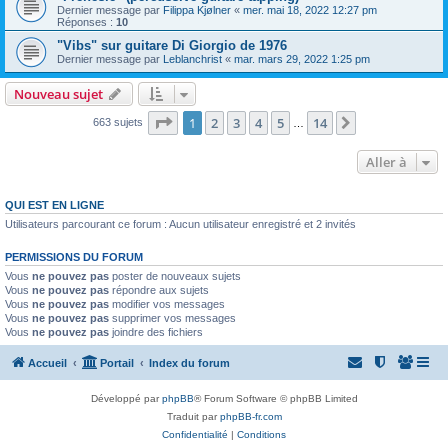
Dernier message par
Filippa Kjølner
«
mer. mai 18, 2022 12:27 pm
Réponses :
10
"Vibs" sur guitare Di Giorgio de 1976
Dernier message par
Leblanchrist
«
mar. mars 29, 2022 1:25 pm
Nouveau sujet
Page
1
sur
14
1
2
3
4
5
14
Suivante
663 sujets
…
Aller à
QUI EST EN LIGNE
Utilisateurs parcourant ce forum : Aucun utilisateur enregistré et 2 invités
PERMISSIONS DU FORUM
Vous
ne pouvez pas
poster de nouveaux sujets
Vous
ne pouvez pas
répondre aux sujets
Vous
ne pouvez pas
modifier vos messages
Vous
ne pouvez pas
supprimer vos messages
Vous
ne pouvez pas
joindre des fichiers
Accueil
Portail
Index du forum
Développé par
phpBB
® Forum Software © phpBB Limited
Traduit par
phpBB-fr.com
Confidentialité
|
Conditions