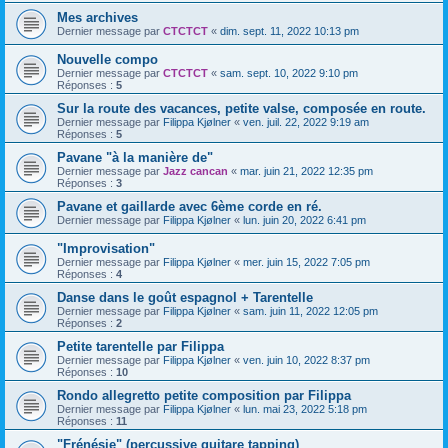
Mes archives
Dernier message par
CTCTCT
«
dim. sept. 11, 2022 10:13 pm
Nouvelle compo
Dernier message par
CTCTCT
«
sam. sept. 10, 2022 9:10 pm
Réponses :
5
Sur la route des vacances, petite valse, composée en route.
Dernier message par
Filippa Kjølner
«
ven. juil. 22, 2022 9:19 am
Réponses :
5
Pavane "à la manière de"
Dernier message par
Jazz cancan
«
mar. juin 21, 2022 12:35 pm
Réponses :
3
Pavane et gaillarde avec 6ème corde en ré.
Dernier message par
Filippa Kjølner
«
lun. juin 20, 2022 6:41 pm
"Improvisation"
Dernier message par
Filippa Kjølner
«
mer. juin 15, 2022 7:05 pm
Réponses :
4
Danse dans le goût espagnol + Tarentelle
Dernier message par
Filippa Kjølner
«
sam. juin 11, 2022 12:05 pm
Réponses :
2
Petite tarentelle par Filippa
Dernier message par
Filippa Kjølner
«
ven. juin 10, 2022 8:37 pm
Réponses :
10
Rondo allegretto petite composition par Filippa
Dernier message par
Filippa Kjølner
«
lun. mai 23, 2022 5:18 pm
Réponses :
11
"Frénésie" (percussive guitare tapping)