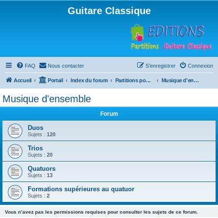
Guitare Classique
FAQ
Nous contacter
S’enregistrer
Connexion
Accueil
Portail
Index du forum
Partitions pour guitare en libre téléchargement
Musique d'ensemble
Musique d'ensemble
Forum
Duos
Sujets :
120
Trios
Sujets :
20
Quatuors
Sujets :
13
Formations supérieures au quatuor
Sujets :
2
Vous n’avez pas les permissions requises pour consulter les sujets de ce forum.