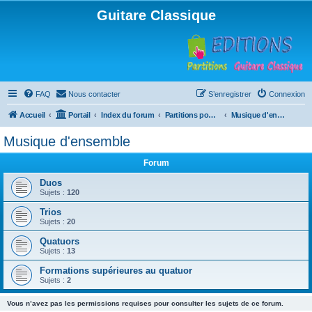
Guitare Classique
FAQ
Nous contacter
S’enregistrer
Connexion
Accueil
Portail
Index du forum
Partitions pour guitare en libre téléchargement
Musique d'ensemble
Musique d'ensemble
Forum
Duos
Sujets :
120
Trios
Sujets :
20
Quatuors
Sujets :
13
Formations supérieures au quatuor
Sujets :
2
Vous n’avez pas les permissions requises pour consulter les sujets de ce forum.