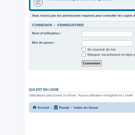
Vous n’avez pas les permissions requises pour consulter les sujets d
CONNEXION
•
S’ENREGISTRER
Nom d’utilisateur :
Mot de passe :
Se souvenir de moi
Masquer ma présence en ligne p
QUI EST EN LIGNE
Utilisateurs parcourant ce forum : Aucun utilisateur enregistré et 1 invité
Accueil
Portail
Index du forum