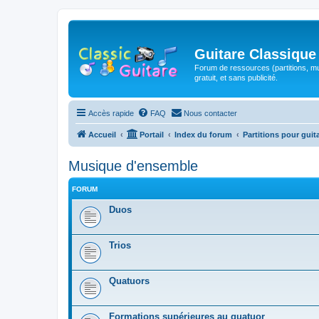
Guitare Classique
Forum de ressources (partitions, mu
gratuit, et sans publicité.
Accès rapide
FAQ
Nous contacter
Accueil
Portail
Index du forum
Partitions pour guit
Musique d'ensemble
FORUM
Duos
Trios
Quatuors
Formations supérieures au quatuor