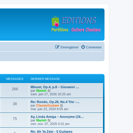
S’enregistrer
Connexion
MESSAGES
DERNIER MESSAGE
D
Minuet, Op.4, p.8 – Giovanni …
M
266
e
V
par
Marieh
r
o
sam. juin 27, 2026 10:25 am
e
n
i
i
r
D
Re: Rondo, Op.26, No.4 Trio -…
M
38
s
e
l
e
V
par
ClassicGuitare
r
e
r
o
mar. juin 23, 2026 8:05 am
e
s
m
d
n
i
e
e
i
r
D
Ay, Linda Amiga – Anonyme (16…
M
75
s
s
r
a
e
l
e
V
par
Marieh
s
n
r
e
r
o
ven. nov. 07, 2025 4:31 pm
e
a
i
s
m
d
g
n
i
g
e
e
e
i
r
D
Re: Ah Ya Zein - 5 Guitares