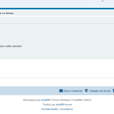
S
2
j
t
u
e
s
e ce forum.
j
t
e
s
t
s
our cette session
Nous contacter
L’équipe du forum
Développé par
phpBB
® Forum Software © phpBB Limited
Traduit par
phpBB-fr.com
Confidentialité
|
Conditions