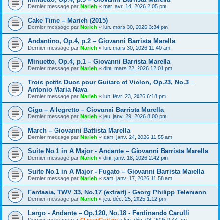
Dernier message par
Marieh
«
mar. avr. 14, 2026 2:05 pm
Cake Time – Marieh (2015)
Dernier message par
Marieh
«
lun. mars 30, 2026 3:34 pm
Andantino, Op.4, p.2 – Giovanni Barrista Marella
Dernier message par
Marieh
«
lun. mars 30, 2026 11:40 am
Minuetto, Op.4, p.1 – Giovanni Barrista Marella
Dernier message par
Marieh
«
dim. mars 22, 2026 12:01 pm
Trois petits Duos pour Guitare et Violon, Op.23, No.3 –
Antonio Maria Nava
Dernier message par
Marieh
«
lun. févr. 23, 2026 6:18 pm
Giga – Allegretto – Giovanni Barrista Marella
Dernier message par
Marieh
«
jeu. janv. 29, 2026 8:00 pm
March – Giovanni Battista Marella
Dernier message par
Marieh
«
sam. janv. 24, 2026 11:55 am
Suite No.1 in A Major - Andante – Giovanni Barrista Marella
Dernier message par
Marieh
«
dim. janv. 18, 2026 2:42 pm
Suite No.1 in A Major - Fugato – Giovanni Barrista Marella
Dernier message par
Marieh
«
sam. janv. 17, 2026 11:58 am
Fantasia, TWV 33, No.17 (extrait) - Georg Philipp Telemann
Dernier message par
Marieh
«
jeu. déc. 25, 2025 1:12 pm
Largo - Andante – Op.120, No.18 - Ferdinando Carulli
Dernier message par
ClassicGuitare
«
lun. déc. 08, 2025 9:44 am