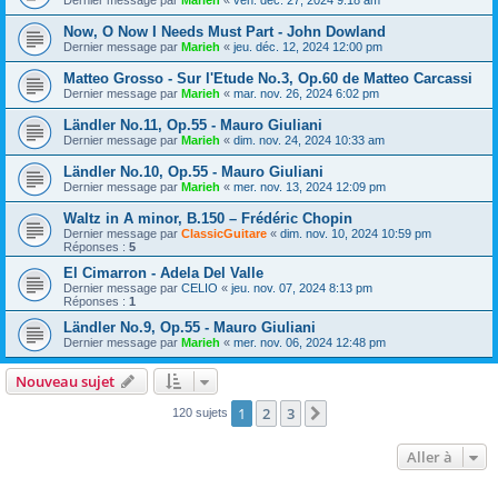
Dernier message par
Marieh
«
ven. déc. 27, 2024 9:18 am
Now, O Now I Needs Must Part - John Dowland
Dernier message par
Marieh
«
jeu. déc. 12, 2024 12:00 pm
Matteo Grosso - Sur l'Etude No.3, Op.60 de Matteo Carcassi
Dernier message par
Marieh
«
mar. nov. 26, 2024 6:02 pm
Ländler No.11, Op.55 - Mauro Giuliani
Dernier message par
Marieh
«
dim. nov. 24, 2024 10:33 am
Ländler No.10, Op.55 - Mauro Giuliani
Dernier message par
Marieh
«
mer. nov. 13, 2024 12:09 pm
Waltz in A minor, B.150 – Frédéric Chopin
Dernier message par
ClassicGuitare
«
dim. nov. 10, 2024 10:59 pm
Réponses :
5
El Cimarron - Adela Del Valle
Dernier message par
CELIO
«
jeu. nov. 07, 2024 8:13 pm
Réponses :
1
Ländler No.9, Op.55 - Mauro Giuliani
Dernier message par
Marieh
«
mer. nov. 06, 2024 12:48 pm
Nouveau sujet
1
2
3
Suivante
120 sujets
Aller à