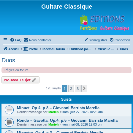
Guitare Classique
FAQ
Nous contacter
S’enregistrer
Connexion
Accueil
Portail
Index du forum
Partitions pour guitare en libre téléchargement
Musique d'ensemble
Duos
Duos
Règles du forum
Nouveau sujet
1
2
3
Suivante
120 sujets
Sujets
Minuet, Op.4, p.8 – Giovanni Barrista Marella
Dernier message par
Marieh
«
sam. juin 27, 2026 10:25 am
Rondo – Gavotta, Op.4, p.6 – Giovanni Barrista Marella
Dernier message par
Marieh
«
ven. mai 08, 2026 12:03 pm
Minuetto, Op.4, p.3 – Giovanni Barrista Marella