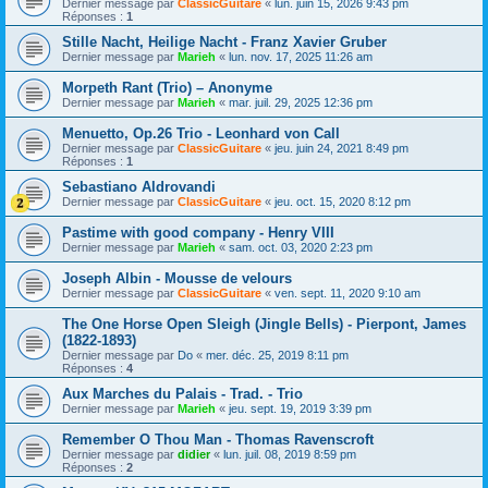
Dernier message par
ClassicGuitare
«
lun. juin 15, 2026 9:43 pm
Réponses :
1
Stille Nacht, Heilige Nacht - Franz Xavier Gruber
Dernier message par
Marieh
«
lun. nov. 17, 2025 11:26 am
Morpeth Rant (Trio) – Anonyme
Dernier message par
Marieh
«
mar. juil. 29, 2025 12:36 pm
Menuetto, Op.26 Trio - Leonhard von Call
Dernier message par
ClassicGuitare
«
jeu. juin 24, 2021 8:49 pm
Réponses :
1
Sebastiano Aldrovandi
Dernier message par
ClassicGuitare
«
jeu. oct. 15, 2020 8:12 pm
Pastime with good company - Henry VIII
Dernier message par
Marieh
«
sam. oct. 03, 2020 2:23 pm
Joseph Albin - Mousse de velours
Dernier message par
ClassicGuitare
«
ven. sept. 11, 2020 9:10 am
The One Horse Open Sleigh (Jingle Bells) - Pierpont, James
(1822-1893)
Dernier message par
Do
«
mer. déc. 25, 2019 8:11 pm
Réponses :
4
Aux Marches du Palais - Trad. - Trio
Dernier message par
Marieh
«
jeu. sept. 19, 2019 3:39 pm
Remember O Thou Man - Thomas Ravenscroft
Dernier message par
didier
«
lun. juil. 08, 2019 8:59 pm
Réponses :
2