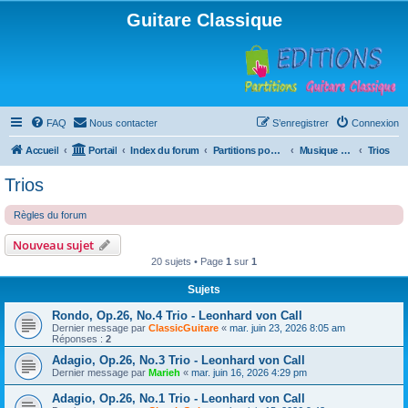
Guitare Classique
FAQ
Nous contacter
S’enregistrer
Connexion
Accueil
Portail
Index du forum
Partitions pour guitare en libre téléchargement
Musique d'ensemble
Trios
Trios
Règles du forum
Nouveau sujet
20 sujets • Page
1
sur
1
Sujets
Rondo, Op.26, No.4 Trio - Leonhard von Call
Dernier message par
ClassicGuitare
«
mar. juin 23, 2026 8:05 am
Réponses :
2
Adagio, Op.26, No.3 Trio - Leonhard von Call
Dernier message par
Marieh
«
mar. juin 16, 2026 4:29 pm
Adagio, Op.26, No.1 Trio - Leonhard von Call