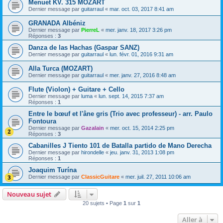
Menuet KV. 315 MOZART
Dernier message par
guitarraul
«
mar. oct. 03, 2017 8:41 am
GRANADA Albéniz
Dernier message par
PierreL
«
mer. janv. 18, 2017 3:26 pm
Réponses :
3
Danza de las Hachas (Gaspar SANZ)
Dernier message par
guitarraul
«
lun. févr. 01, 2016 9:31 am
Alla Turca (MOZART)
Dernier message par
guitarraul
«
mer. janv. 27, 2016 8:48 am
Flute (Violon) + Guitare + Cello
Dernier message par
luma
«
lun. sept. 14, 2015 7:37 am
Réponses :
1
Entre le bœuf et l'âne gris (Trio avec professeur) - arr. Paulo
Fontoura
Dernier message par
Gazalain
«
mer. oct. 15, 2014 2:25 pm
Réponses :
3
Cabanilles J Tiento 101 de Batalla partido de Mano Derecha
Dernier message par
hirondelle
«
jeu. janv. 31, 2013 1:08 pm
Réponses :
1
Joaquim Turína
Dernier message par
ClassicGuitare
«
mer. juil. 27, 2011 10:06 am
Nouveau sujet
20 sujets • Page
1
sur
1
Aller à