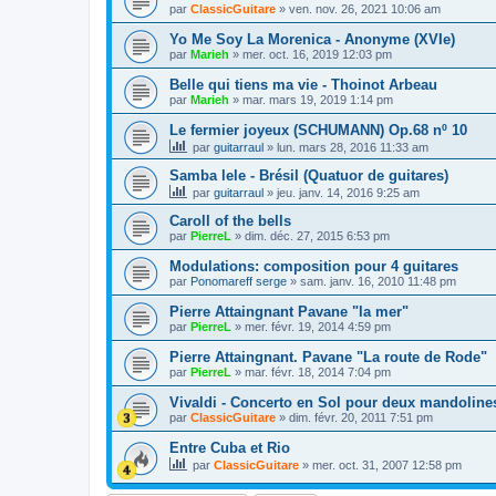
par
ClassicGuitare
»
ven. nov. 26, 2021 10:06 am
Yo Me Soy La Morenica - Anonyme (XVIe)
par
Marieh
»
mer. oct. 16, 2019 12:03 pm
Belle qui tiens ma vie - Thoinot Arbeau
par
Marieh
»
mar. mars 19, 2019 1:14 pm
Le fermier joyeux (SCHUMANN) Op.68 nº 10
par
guitarraul
»
lun. mars 28, 2016 11:33 am
Samba lele - Brésil (Quatuor de guitares)
par
guitarraul
»
jeu. janv. 14, 2016 9:25 am
Caroll of the bells
par
PierreL
»
dim. déc. 27, 2015 6:53 pm
Modulations: composition pour 4 guitares
par
Ponomareff serge
»
sam. janv. 16, 2010 11:48 pm
Pierre Attaingnant Pavane "la mer"
par
PierreL
»
mer. févr. 19, 2014 4:59 pm
Pierre Attaingnant. Pavane "La route de Rode"
par
PierreL
»
mar. févr. 18, 2014 7:04 pm
Vivaldi - Concerto en Sol pour deux mandoline
par
ClassicGuitare
»
dim. févr. 20, 2011 7:51 pm
Entre Cuba et Rio
par
ClassicGuitare
»
mer. oct. 31, 2007 12:58 pm