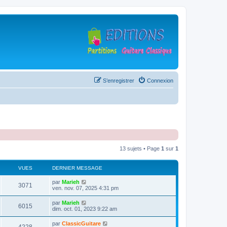
S’enregistrer
Connexion
13 sujets • Page
1
sur
1
VUES
DERNIER MESSAGE
D
par
Marieh
V
3071
e
ven. nov. 07, 2025 4:31 pm
r
u
n
D
par
Marieh
V
6015
i
e
dim. oct. 01, 2023 9:22 am
e
e
r
r
u
n
D
par
ClassicGuitare
s
m
V
i