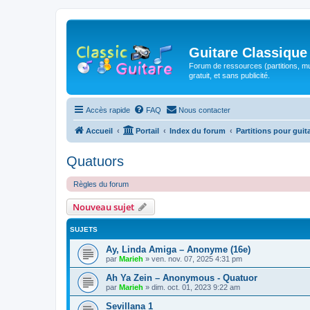
Guitare Classique
Forum de ressources (partitions, mu
gratuit, et sans publicité.
Accès rapide
FAQ
Nous contacter
Accueil
Portail
Index du forum
Partitions pour guit
Quatuors
Règles du forum
Nouveau sujet
SUJETS
Ay, Linda Amiga – Anonyme (16e)
par
Marieh
»
ven. nov. 07, 2025 4:31 pm
Ah Ya Zein – Anonymous - Quatuor
par
Marieh
»
dim. oct. 01, 2023 9:22 am
Sevillana 1