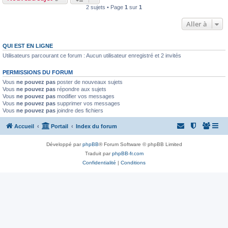
2 sujets • Page
1
sur
1
Aller à
QUI EST EN LIGNE
Utilisateurs parcourant ce forum : Aucun utilisateur enregistré et 2 invités
PERMISSIONS DU FORUM
Vous
ne pouvez pas
poster de nouveaux sujets
Vous
ne pouvez pas
répondre aux sujets
Vous
ne pouvez pas
modifier vos messages
Vous
ne pouvez pas
supprimer vos messages
Vous
ne pouvez pas
joindre des fichiers
Accueil
Portail
Index du forum
Développé par
phpBB
® Forum Software © phpBB Limited
Traduit par
phpBB-fr.com
Confidentialité
|
Conditions