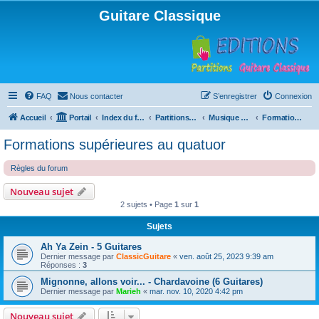
Guitare Classique
FAQ
Nous contacter
S’enregistrer
Connexion
Accueil
Portail
Index du forum
Partitions pour guitare en libre téléchargement
Musique d'ensemble
Formations supérieures au quatuor
Formations supérieures au quatuor
Règles du forum
Nouveau sujet
2 sujets • Page
1
sur
1
Sujets
Ah Ya Zein - 5 Guitares
Dernier message par
ClassicGuitare
«
ven. août 25, 2023 9:39 am
Réponses :
3
Mignonne, allons voir... - Chardavoine (6 Guitares)
Dernier message par
Marieh
«
mar. nov. 10, 2020 4:42 pm
Nouveau sujet