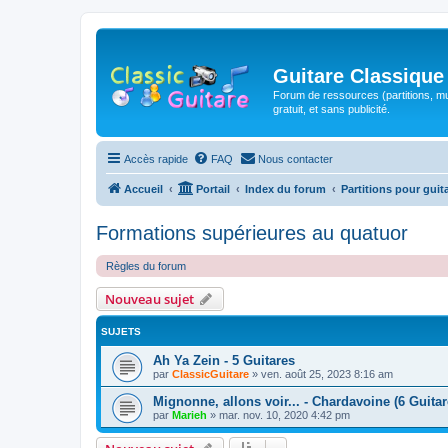
Guitare Classique
Forum de ressources (partitions, mu
gratuit, et sans publicité.
Accès rapide
FAQ
Nous contacter
Accueil
Portail
Index du forum
Partitions pour guit
Formations supérieures au quatuor
Règles du forum
Nouveau sujet
SUJETS
Ah Ya Zein - 5 Guitares
par
ClassicGuitare
»
ven. août 25, 2023 8:16 am
Mignonne, allons voir... - Chardavoine (6 Guitar
par
Marieh
»
mar. nov. 10, 2020 4:42 pm