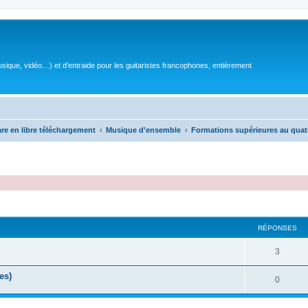
sique, vidéo…) et d'entraide pour les guitaristes francophones, entièrement
are en libre téléchargement
Musique d'ensemble
Formations supérieures au quat
RÉPONSES
R
3
é
es)
R
0
p
é
o