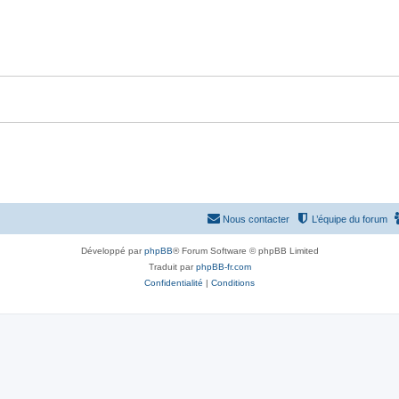
p
n
o
s
n
e
s
s
e
s
Nous contacter
L’équipe du forum
Développé par
phpBB
® Forum Software © phpBB Limited
Traduit par
phpBB-fr.com
Confidentialité
|
Conditions