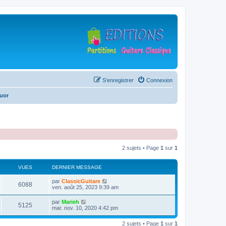
S’enregistrer
Connexion
uor
2 sujets • Page
1
sur
1
VUES
DERNIER MESSAGE
D
par
ClassicGuitare
V
6088
e
ven. août 25, 2023 9:39 am
r
u
n
D
par
Marieh
V
5125
i
e
mar. nov. 10, 2020 4:42 pm
e
e
r
r
u
n
s
m
2 sujets • Page
1
sur
1
i