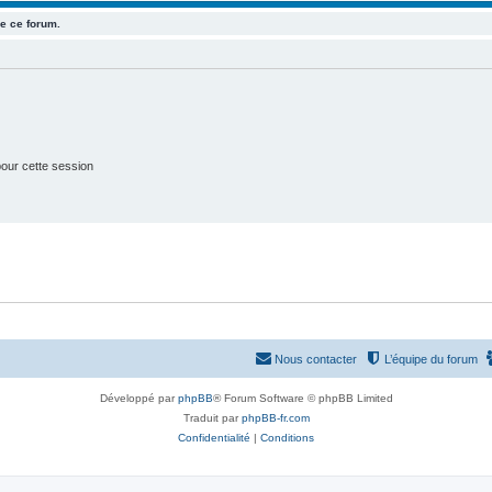
e
e ce forum.
t
s
our cette session
Nous contacter
L’équipe du forum
Développé par
phpBB
® Forum Software © phpBB Limited
Traduit par
phpBB-fr.com
Confidentialité
|
Conditions