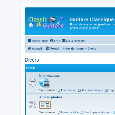
Guitare Classique
Forum de ressources (partitions, mu
gratuit, et sans publicité.
Accès rapide
FAQ
Nous contacter
Accueil
Portail
Index du forum
Divers
Divers
FORUM
Informatique
Sous-forums :
Informatique
,
Aide informatique.
,
Logic
Album photos
Sous-forums :
Guitares & Co
,
Pour le plaisir des yeux
,