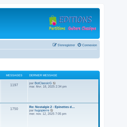
S’enregistrer
Connexion
MESSAGES
DERNIER MESSAGE
D
V
par
BotClassicG
M
1197
e
o
mar. févr. 18, 2025 2:34 pm
r
i
e
n
r
i
l
s
e
e
r
d
s
m
D
e
Re: Nostalgie 2 - Epinettes d…
M
1750
e
e
V
r
par
hugopierre
s
r
o
n
mer. nov. 12, 2025 7:05 pm
a
e
s
n
i
i
a
i
r
e
g
s
g
e
l
r