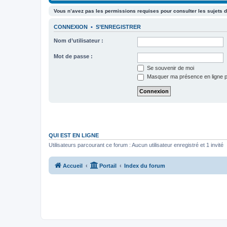
Vous n’avez pas les permissions requises pour consulter les sujets d
CONNEXION
•
S’ENREGISTRER
Nom d’utilisateur :
Mot de passe :
Se souvenir de moi
Masquer ma présence en ligne p
QUI EST EN LIGNE
Utilisateurs parcourant ce forum : Aucun utilisateur enregistré et 1 invité
Accueil
Portail
Index du forum