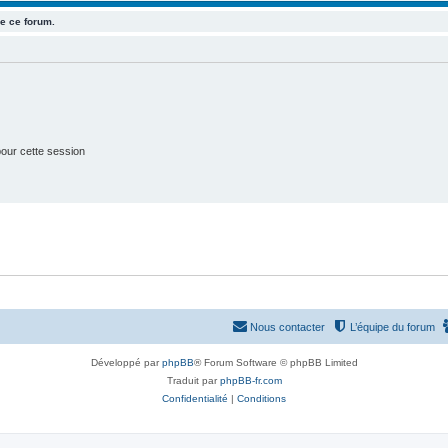
e
e ce forum.
t
s
our cette session
Nous contacter
L’équipe du forum
Développé par
phpBB
® Forum Software © phpBB Limited
Traduit par
phpBB-fr.com
Confidentialité
|
Conditions