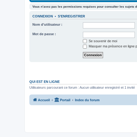
Vous n’avez pas les permissions requises pour consulter les sujets d
CONNEXION
•
S’ENREGISTRER
Nom d’utilisateur :
Mot de passe :
Se souvenir de moi
Masquer ma présence en ligne p
QUI EST EN LIGNE
Utilisateurs parcourant ce forum : Aucun utilisateur enregistré et 1 invité
Accueil
Portail
Index du forum