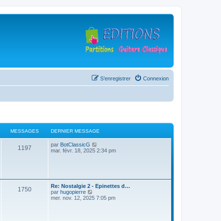
S’enregistrer
Connexion
MESSAGES
DERNIER MESSAGE
D
V
par
BotClassicG
M
1197
e
o
mar. févr. 18, 2025 2:34 pm
r
i
e
n
r
i
l
s
e
e
r
d
s
m
D
e
Re: Nostalgie 2 - Epinettes d…
M
1750
e
e
V
r
par
hugopierre
s
r
o
n
mer. nov. 12, 2025 7:05 pm
a
e
s
n
i
i
a
i
r
e
g
s
g
e
l
r