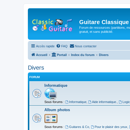
Guitare Classique
Forum de ressources (partitions, mu
gratuit, et sans publicité.
Accès rapide
FAQ
Nous contacter
Accueil
Portail
Index du forum
Divers
Divers
FORUM
Informatique
Sous-forums :
Informatique
,
Aide informatique.
,
Logic
Album photos
Sous-forums :
Guitares & Co
,
Pour le plaisir des yeux
,