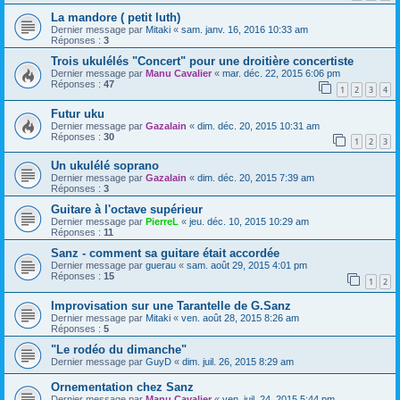
La mandore ( petit luth)
Dernier message par
Mitaki
«
sam. janv. 16, 2016 10:33 am
Réponses :
3
Trois ukulélés "Concert" pour une droitière concertiste
Dernier message par
Manu Cavalier
«
mar. déc. 22, 2015 6:06 pm
Réponses :
47
1
2
3
4
Futur uku
Dernier message par
Gazalain
«
dim. déc. 20, 2015 10:31 am
Réponses :
30
1
2
3
Un ukulélé soprano
Dernier message par
Gazalain
«
dim. déc. 20, 2015 7:39 am
Réponses :
3
Guitare à l'octave supérieur
Dernier message par
PierreL
«
jeu. déc. 10, 2015 10:29 am
Réponses :
11
Sanz - comment sa guitare était accordée
Dernier message par
guerau
«
sam. août 29, 2015 4:01 pm
Réponses :
15
1
2
Improvisation sur une Tarantelle de G.Sanz
Dernier message par
Mitaki
«
ven. août 28, 2015 8:26 am
Réponses :
5
"Le rodéo du dimanche"
Dernier message par
GuyD
«
dim. juil. 26, 2015 8:29 am
Ornementation chez Sanz
Dernier message par
Manu Cavalier
«
ven. juil. 24, 2015 5:44 pm