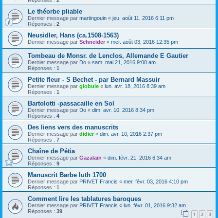
Réponses :
2
Le théorbe pliable
Dernier message par
martingouin
«
jeu. août 11, 2016 6:11 pm
Réponses :
2
Neusidler, Hans (ca.1508-1563)
Dernier message par
Schneider
«
mer. août 03, 2016 12:35 pm
Tombeau de Monsr. de Lenclos, Allemande E Gautier
Dernier message par
Do
«
sam. mai 21, 2016 9:00 am
Réponses :
1
Petite fleur - S Bechet - par Bernard Massuir
Dernier message par
globule
«
lun. avr. 18, 2016 8:39 am
Réponses :
1
Bartolotti -passacaille en Sol
Dernier message par
Do
«
dim. avr. 10, 2016 8:34 pm
Réponses :
4
Des liens vers des manuscrits
Dernier message par
didier
«
dim. avr. 10, 2016 2:37 pm
Réponses :
7
Chaîne de Pétia
Dernier message par
Gazalain
«
dim. févr. 21, 2016 6:34 am
Réponses :
9
Manuscrit Barbe luth 1700
Dernier message par
PRIVET Francis
«
mer. févr. 03, 2016 4:10 pm
Réponses :
1
Comment lire les tablatures baroques
Dernier message par
PRIVET Francis
«
lun. févr. 01, 2016 9:32 am
Réponses :
39
1
2
3