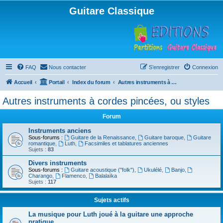
Guitare Classique
FAQ
Nous contacter
S’enregistrer
Connexion
Accueil
Portail
Index du forum
Autres instruments à cordes pincées, ou styles
Autres instruments à cordes pincées, ou styles
Forum
Instruments anciens
Sous-forums :
Guitare de la Renaissance
,
Guitare baroque
,
Guitare
romantique
,
Luth
,
Facsimiles et tablatures anciennes
Sujets :
83
Divers instruments
Sous-forums :
Guitare acoustique ("folk")
,
Ukulélé
,
Banjo
,
Charango
,
Flamenco
,
Balalaïka
Sujets :
117
Sujets actifs
La musique pour Luth joué à la guitare une approche
pratique