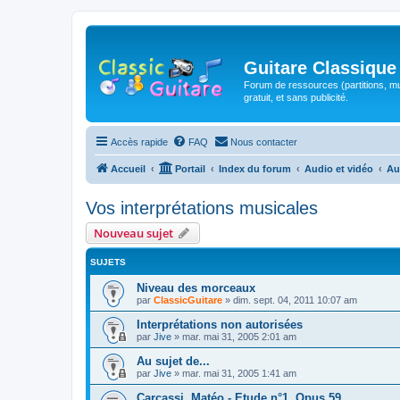
Guitare Classique
Forum de ressources (partitions, mu
gratuit, et sans publicité.
Accès rapide
FAQ
Nous contacter
Accueil
Portail
Index du forum
Audio et vidéo
Au
Vos interprétations musicales
Nouveau sujet
SUJETS
Niveau des morceaux
par
ClassicGuitare
»
dim. sept. 04, 2011 10:07 am
Interprétations non autorisées
par
Jive
»
mar. mai 31, 2005 2:01 am
Au sujet de...
par
Jive
»
mar. mai 31, 2005 1:41 am
Carcassi, Matéo - Etude n°1, Opus 59