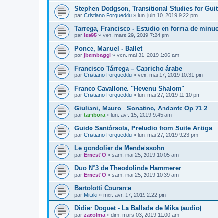
Stephen Dodgson, Transitional Studies for Guit
par
Cristiano Porqueddu
»
lun. juin 10, 2019 9:22 pm
Tarrega, Francisco - Estudio en forma de minue
par
isa95
»
ven. mars 29, 2019 7:24 pm
Ponce, Manuel - Ballet
par
jbambaggi
»
ven. mai 31, 2019 1:06 am
Francisco Tárrega – Capricho árabe
par
Cristiano Porqueddu
»
ven. mai 17, 2019 10:31 pm
Franco Cavallone, "Hevenu Shalom"
par
Cristiano Porqueddu
»
lun. mai 27, 2019 11:10 pm
Giuliani, Mauro - Sonatine, Andante Op 71-2
par
tambora
»
lun. avr. 15, 2019 9:45 am
Guido Santórsola, Preludio from Suite Antiga
par
Cristiano Porqueddu
»
lun. mai 27, 2019 9:23 pm
Le gondolier de Mendelssohn
par
Ernest'O
»
sam. mai 25, 2019 10:05 am
Duo N°3 de Theodolinde Hammerer
par
Ernest'O
»
sam. mai 25, 2019 10:39 am
Bartolotti Courante
par
Mitaki
»
mer. avr. 17, 2019 2:22 pm
Didier Doguet - La Ballade de Mika (audio)
par
zacolma
»
dim. mars 03, 2019 11:00 am