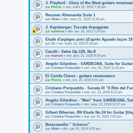
J. Playford - Glory of the West guitare renaissa
par
PierreL
»
ven. mars 20, 2020 7:10 pm
Reusner Allemanda Suite 1
par
Mitaki
»
dim. mars 22, 2020 11:29 am
J. Kapsberger; Toccata Arpeggiata
par
tambora
»
dim. avr. 24, 2011 5:24 pm
Etude d'arpèges pimi (d'après Aguado leçon 19 
par
Do
»
lun. mars 16, 2020 6:16 pm
Carulli-- Valse Op.120, No.8
par
manuel
»
mer. janv. 22, 2020 8:34 pm
Angelo Gilardino - SARDEGNA, Suite for Guitar
par
Cristiano Porqueddu
»
ven. nov. 01, 2019 11:15 pm
El Conde Claros - guitare renaissance
par
PierreL
»
dim. oct. 20, 2019 6:31 pm
Cristiano Porqueddu - Sonata III "Il Rito del Fu
par
Cristiano Porqueddu
»
mar. oct. 15, 2019 9:22 pm
Angelo Gilardino - "Mari" from SARDEGNA, Suit
par
Cristiano Porqueddu
»
dim. sept. 22, 2019 12:27 pm
Gilbert Biberian, RH Etude No.24 for Guitar [Un
par
Cristiano Porqueddu
»
mar. juil. 30, 2019 7:02 pm
Brescianello " Scherzo"
par
Mitaki
»
dim. juin 30, 2019 9:02 pm