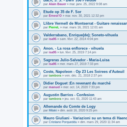
Bach, J. S. - BWV 996 Prélude
par
Alain Bauer
»
mar. janv. 25, 2022 9:08 am
Etude op 35 de F. Sor
par
Ernest'O
»
mar. nov. 30, 2021 12:32 pm
Llibre Vermell de Montserrat - Guitare renaissa
par
PierreL
»
mar. mars 16, 2021 12:01 am
Valderrabano, Enrique(de); Soneto-vihuela
par
isa95
»
sam. févr. 22, 2014 4:04 pm
Anon. - La rosa enflorece - vihuela
par
isa95
»
lun. févr. 25, 2019 7:14 pm
Sagreras Julio-Salvador - Maria-Luisa
par
isa95
»
mer. mars 27, 2019 7:33 pm
Coste, Napoleon - Op 23 Les Soirees d'Auteuil
par
tambora
»
ven. déc. 21, 2018 2:37 pm
Didier Doguet :En revenant du marché
par
manuel
»
mer. oct. 14, 2020 7:33 pm
Augustin Barrios - Confesion
par
tambora
»
jeu. oct. 01, 2020 11:43 am
Allemande du Comte de Logy
par
Mitaki
»
dim. août 16, 2020 9:25 pm
Mauro Giuliani - Variazioni su un tema di Haen
par
Cristiano Porqueddu
»
dim. mars 29, 2020 11:34 am