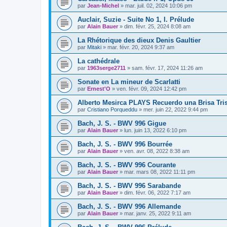
par
Jean-Michel
»
mar. juil. 02, 2024 10:06 pm
Auclair, Suzie - Suite No 1, I. Prélude
par
Alain Bauer
»
dim. févr. 25, 2024 8:08 am
La Rhétorique des dieux Denis Gaultier
par
Mitaki
»
mar. févr. 20, 2024 9:37 am
La cathédrale
par
1963serge2711
»
sam. févr. 17, 2024 11:26 am
Sonate en La mineur de Scarlatti
par
Ernest'O
»
ven. févr. 09, 2024 12:42 pm
Alberto Mesirca PLAYS Recuerdo una Brisa Tris
par
Cristiano Porqueddu
»
mer. juin 22, 2022 9:44 pm
Bach, J. S. - BWV 996 Gigue
par
Alain Bauer
»
lun. juin 13, 2022 6:10 pm
Bach, J. S. - BWV 996 Bourrée
par
Alain Bauer
»
ven. avr. 08, 2022 8:38 am
Bach, J. S. - BWV 996 Courante
par
Alain Bauer
»
mar. mars 08, 2022 11:11 pm
Bach, J. S. - BWV 996 Sarabande
par
Alain Bauer
»
dim. févr. 06, 2022 7:17 am
Bach, J. S. - BWV 996 Allemande
par
Alain Bauer
»
mar. janv. 25, 2022 9:11 am