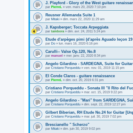
J. Playford - Glory of the West guitare renaissa
par
PierreL
»
ven. mars 20, 2020 7:10 pm
Reusner Allemanda Suite 1
par
Mitaki
»
dim. mars 22, 2020 11:29 am
J. Kapsberger; Toccata Arpeggiata
par
tambora
»
dim. avr. 24, 2011 5:24 pm
Etude d'arpèges pimi (d'après Aguado leçon 19 
par
Do
»
lun. mars 16, 2020 6:16 pm
Carulli-- Valse Op.120, No.8
par
manuel
»
mer. janv. 22, 2020 8:34 pm
Angelo Gilardino - SARDEGNA, Suite for Guitar
par
Cristiano Porqueddu
»
ven. nov. 01, 2019 11:15 pm
El Conde Claros - guitare renaissance
par
PierreL
»
dim. oct. 20, 2019 6:31 pm
Cristiano Porqueddu - Sonata III "Il Rito del Fu
par
Cristiano Porqueddu
»
mar. oct. 15, 2019 9:22 pm
Angelo Gilardino - "Mari" from SARDEGNA, Suit
par
Cristiano Porqueddu
»
dim. sept. 22, 2019 12:27 pm
Gilbert Biberian, RH Etude No.24 for Guitar [Un
par
Cristiano Porqueddu
»
mar. juil. 30, 2019 7:02 pm
Brescianello " Scherzo"
par
Mitaki
»
dim. juin 30, 2019 9:02 pm