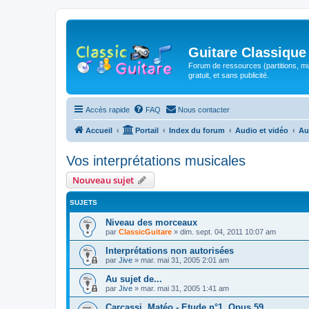
Guitare Classique
Forum de ressources (partitions, mu
gratuit, et sans publicité.
Accès rapide
FAQ
Nous contacter
Accueil
Portail
Index du forum
Audio et vidéo
Au
Vos interprétations musicales
Nouveau sujet
SUJETS
Niveau des morceaux
par
ClassicGuitare
»
dim. sept. 04, 2011 10:07 am
Interprétations non autorisées
par
Jive
»
mar. mai 31, 2005 2:01 am
Au sujet de...
par
Jive
»
mar. mai 31, 2005 1:41 am
Carcassi, Matéo - Etude n°1, Opus 59