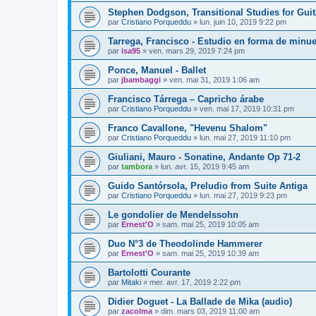
Stephen Dodgson, Transitional Studies for Guit
par
Cristiano Porqueddu
»
lun. juin 10, 2019 9:22 pm
Tarrega, Francisco - Estudio en forma de minue
par
isa95
»
ven. mars 29, 2019 7:24 pm
Ponce, Manuel - Ballet
par
jbambaggi
»
ven. mai 31, 2019 1:06 am
Francisco Tárrega – Capricho árabe
par
Cristiano Porqueddu
»
ven. mai 17, 2019 10:31 pm
Franco Cavallone, "Hevenu Shalom"
par
Cristiano Porqueddu
»
lun. mai 27, 2019 11:10 pm
Giuliani, Mauro - Sonatine, Andante Op 71-2
par
tambora
»
lun. avr. 15, 2019 9:45 am
Guido Santórsola, Preludio from Suite Antiga
par
Cristiano Porqueddu
»
lun. mai 27, 2019 9:23 pm
Le gondolier de Mendelssohn
par
Ernest'O
»
sam. mai 25, 2019 10:05 am
Duo N°3 de Theodolinde Hammerer
par
Ernest'O
»
sam. mai 25, 2019 10:39 am
Bartolotti Courante
par
Mitaki
»
mer. avr. 17, 2019 2:22 pm
Didier Doguet - La Ballade de Mika (audio)
par
zacolma
»
dim. mars 03, 2019 11:00 am