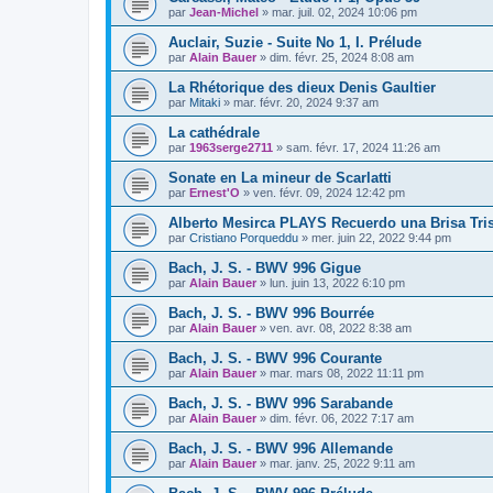
par
Jean-Michel
»
mar. juil. 02, 2024 10:06 pm
Auclair, Suzie - Suite No 1, I. Prélude
par
Alain Bauer
»
dim. févr. 25, 2024 8:08 am
La Rhétorique des dieux Denis Gaultier
par
Mitaki
»
mar. févr. 20, 2024 9:37 am
La cathédrale
par
1963serge2711
»
sam. févr. 17, 2024 11:26 am
Sonate en La mineur de Scarlatti
par
Ernest'O
»
ven. févr. 09, 2024 12:42 pm
Alberto Mesirca PLAYS Recuerdo una Brisa Tris
par
Cristiano Porqueddu
»
mer. juin 22, 2022 9:44 pm
Bach, J. S. - BWV 996 Gigue
par
Alain Bauer
»
lun. juin 13, 2022 6:10 pm
Bach, J. S. - BWV 996 Bourrée
par
Alain Bauer
»
ven. avr. 08, 2022 8:38 am
Bach, J. S. - BWV 996 Courante
par
Alain Bauer
»
mar. mars 08, 2022 11:11 pm
Bach, J. S. - BWV 996 Sarabande
par
Alain Bauer
»
dim. févr. 06, 2022 7:17 am
Bach, J. S. - BWV 996 Allemande
par
Alain Bauer
»
mar. janv. 25, 2022 9:11 am