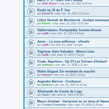
Bach, J. S. - BWV 996 Prélude
par
Alain Bauer
»
mar. janv. 25, 2022 9:08 am
Etude op 35 de F. Sor
par
Ernest'O
»
mar. nov. 30, 2021 12:32 pm
Llibre Vermell de Montserrat - Guitare renaissa
par
PierreL
»
mar. mars 16, 2021 12:01 am
Valderrabano, Enrique(de); Soneto-vihuela
par
isa95
»
sam. févr. 22, 2014 4:04 pm
Anon. - La rosa enflorece - vihuela
par
isa95
»
lun. févr. 25, 2019 7:14 pm
Sagreras Julio-Salvador - Maria-Luisa
par
isa95
»
mer. mars 27, 2019 7:33 pm
Coste, Napoleon - Op 23 Les Soirees d'Auteuil
par
tambora
»
ven. déc. 21, 2018 2:37 pm
Didier Doguet :En revenant du marché
par
manuel
»
mer. oct. 14, 2020 7:33 pm
Augustin Barrios - Confesion
par
tambora
»
jeu. oct. 01, 2020 11:43 am
Allemande du Comte de Logy
par
Mitaki
»
dim. août 16, 2020 9:25 pm
Mauro Giuliani - Variazioni su un tema di Haen
par
Cristiano Porqueddu
»
dim. mars 29, 2020 11:34 am