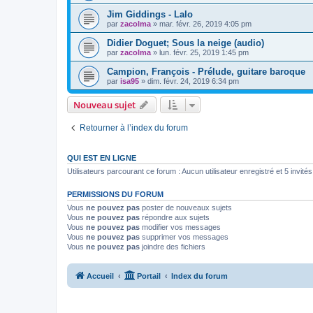
Jim Giddings - Lalo
par
zacolma
»
mar. févr. 26, 2019 4:05 pm
Didier Doguet; Sous la neige (audio)
par
zacolma
»
lun. févr. 25, 2019 1:45 pm
Campion, François - Prélude, guitare baroque
par
isa95
»
dim. févr. 24, 2019 6:34 pm
Nouveau sujet
Retourner à l’index du forum
QUI EST EN LIGNE
Utilisateurs parcourant ce forum : Aucun utilisateur enregistré et 5 invités
PERMISSIONS DU FORUM
Vous
ne pouvez pas
poster de nouveaux sujets
Vous
ne pouvez pas
répondre aux sujets
Vous
ne pouvez pas
modifier vos messages
Vous
ne pouvez pas
supprimer vos messages
Vous
ne pouvez pas
joindre des fichiers
Accueil
Portail
Index du forum