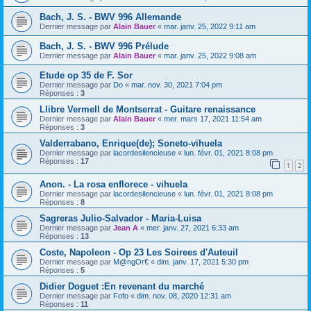
Bach, J. S. - BWV 996 Allemande
Dernier message par
Alain Bauer
«
mar. janv. 25, 2022 9:11 am
Bach, J. S. - BWV 996 Prélude
Dernier message par
Alain Bauer
«
mar. janv. 25, 2022 9:08 am
Etude op 35 de F. Sor
Dernier message par
Do
«
mar. nov. 30, 2021 7:04 pm
Réponses :
3
Llibre Vermell de Montserrat - Guitare renaissance
Dernier message par
Alain Bauer
«
mer. mars 17, 2021 11:54 am
Réponses :
3
Valderrabano, Enrique(de); Soneto-vihuela
Dernier message par
lacordesilencieuse
«
lun. févr. 01, 2021 8:08 pm
Réponses :
17
1
2
Anon. - La rosa enflorece - vihuela
Dernier message par
lacordesilencieuse
«
lun. févr. 01, 2021 8:08 pm
Réponses :
8
Sagreras Julio-Salvador - Maria-Luisa
Dernier message par
Jean A
«
mer. janv. 27, 2021 6:33 am
Réponses :
13
Coste, Napoleon - Op 23 Les Soirees d'Auteuil
Dernier message par
M@ngOr€
«
dim. janv. 17, 2021 5:30 pm
Réponses :
5
Didier Doguet :En revenant du marché
Dernier message par
Fofo
«
dim. nov. 08, 2020 12:31 am
Réponses :
11