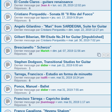
El Conde Claros - guitare renaissance
Dernier message par
Jean A
«
lun. oct. 28, 2019 12:02 pm
Réponses :
6
Cristiano Porqueddu - Sonata III "Il Rito del Fuoco"
Dernier message par
lapuce
«
jeu. oct. 17, 2019 9:39 pm
Réponses :
5
Angelo Gilardino - "Mari" from SARDEGNA, Suite for Guitar
Dernier message par
Cristiano Porqueddu
«
dim. sept. 22, 2019 12:27 pm
Gilbert Biberian, RH Etude No.24 for Guitar [Unpublished]
Dernier message par
Cristiano Porqueddu
«
mar. juil. 30, 2019 7:02 pm
Brescianello " Scherzo"
Dernier message par
Marieh
«
dim. juil. 07, 2019 11:56 am
Réponses :
19
1
2
Stephen Dodgson, Transitional Studies for Guitar
Dernier message par
didier
«
mar. juin 11, 2019 6:00 am
Réponses :
1
Tarrega, Francisco - Estudio en forma de minuetto
Dernier message par
isa95
«
ven. mai 31, 2019 10:24 pm
Réponses :
6
Ponce, Manuel - Ballet
Dernier message par
didier
«
ven. mai 31, 2019 7:55 am
Réponses :
2
Francisco Tárrega – Capricho árabe
Dernier message par
jbambaggi
«
ven. mai 31, 2019 1:17 am
Réponses :
5
Franco Cavallone, "Hevenu Shalom"