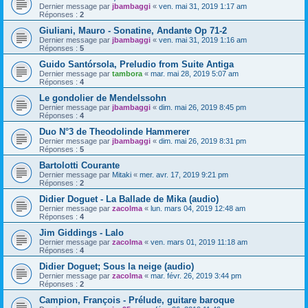
Dernier message par
jbambaggi
«
ven. mai 31, 2019 1:17 am
Réponses :
2
Giuliani, Mauro - Sonatine, Andante Op 71-2
Dernier message par
jbambaggi
«
ven. mai 31, 2019 1:16 am
Réponses :
5
Guido Santórsola, Preludio from Suite Antiga
Dernier message par
tambora
«
mar. mai 28, 2019 5:07 am
Réponses :
4
Le gondolier de Mendelssohn
Dernier message par
jbambaggi
«
dim. mai 26, 2019 8:45 pm
Réponses :
4
Duo N°3 de Theodolinde Hammerer
Dernier message par
jbambaggi
«
dim. mai 26, 2019 8:31 pm
Réponses :
5
Bartolotti Courante
Dernier message par
Mitaki
«
mer. avr. 17, 2019 9:21 pm
Réponses :
2
Didier Doguet - La Ballade de Mika (audio)
Dernier message par
zacolma
«
lun. mars 04, 2019 12:48 am
Réponses :
4
Jim Giddings - Lalo
Dernier message par
zacolma
«
ven. mars 01, 2019 11:18 am
Réponses :
4
Didier Doguet; Sous la neige (audio)
Dernier message par
zacolma
«
mar. févr. 26, 2019 3:44 pm
Réponses :
2
Campion, François - Prélude, guitare baroque