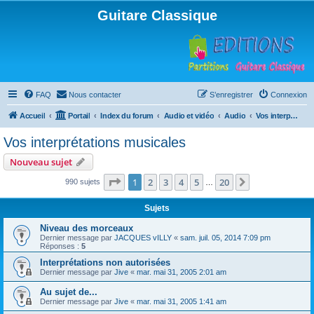
Guitare Classique
FAQ
Nous contacter
S’enregistrer
Connexion
Accueil
Portail
Index du forum
Audio et vidéo
Audio
Vos interprétations musicales
Vos interprétations musicales
Nouveau sujet
Page
1
sur
20
1
2
3
4
5
20
Suivante
990 sujets
…
Sujets
Niveau des morceaux
Dernier message par
JACQUES vILLY
«
sam. juil. 05, 2014 7:09 pm
Réponses :
5
Interprétations non autorisées
Dernier message par
Jive
«
mar. mai 31, 2005 2:01 am
Au sujet de...
Dernier message par
Jive
«
mar. mai 31, 2005 1:41 am