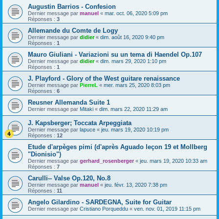
Augustin Barrios - Confesion
Dernier message par
manuel
«
mar. oct. 06, 2020 5:09 pm
Réponses :
3
Allemande du Comte de Logy
Dernier message par
didier
«
dim. août 16, 2020 9:40 pm
Réponses :
1
Mauro Giuliani - Variazioni su un tema di Haendel Op.107
Dernier message par
didier
«
dim. mars 29, 2020 1:10 pm
Réponses :
1
J. Playford - Glory of the West guitare renaissance
Dernier message par
PierreL
«
mer. mars 25, 2020 8:03 pm
Réponses :
6
Reusner Allemanda Suite 1
Dernier message par
Mitaki
«
dim. mars 22, 2020 11:29 am
J. Kapsberger; Toccata Arpeggiata
Dernier message par
lapuce
«
jeu. mars 19, 2020 10:19 pm
Réponses :
12
Etude d'arpèges pimi (d'après Aguado leçon 19 et Mollberg
"Dionisio")
Dernier message par
gerhard_rosenberger
«
jeu. mars 19, 2020 10:33 am
Réponses :
7
Carulli-- Valse Op.120, No.8
Dernier message par
manuel
«
jeu. févr. 13, 2020 7:38 pm
Réponses :
11
Angelo Gilardino - SARDEGNA, Suite for Guitar
Dernier message par
Cristiano Porqueddu
«
ven. nov. 01, 2019 11:15 pm