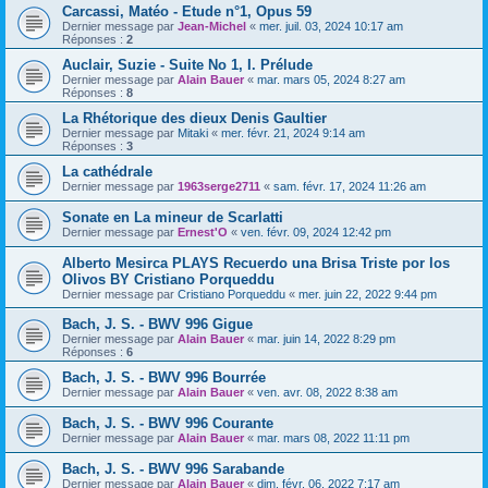
Carcassi, Matéo - Etude n°1, Opus 59
Dernier message par
Jean-Michel
«
mer. juil. 03, 2024 10:17 am
Réponses :
2
Auclair, Suzie - Suite No 1, I. Prélude
Dernier message par
Alain Bauer
«
mar. mars 05, 2024 8:27 am
Réponses :
8
La Rhétorique des dieux Denis Gaultier
Dernier message par
Mitaki
«
mer. févr. 21, 2024 9:14 am
Réponses :
3
La cathédrale
Dernier message par
1963serge2711
«
sam. févr. 17, 2024 11:26 am
Sonate en La mineur de Scarlatti
Dernier message par
Ernest'O
«
ven. févr. 09, 2024 12:42 pm
Alberto Mesirca PLAYS Recuerdo una Brisa Triste por los
Olivos BY Cristiano Porqueddu
Dernier message par
Cristiano Porqueddu
«
mer. juin 22, 2022 9:44 pm
Bach, J. S. - BWV 996 Gigue
Dernier message par
Alain Bauer
«
mar. juin 14, 2022 8:29 pm
Réponses :
6
Bach, J. S. - BWV 996 Bourrée
Dernier message par
Alain Bauer
«
ven. avr. 08, 2022 8:38 am
Bach, J. S. - BWV 996 Courante
Dernier message par
Alain Bauer
«
mar. mars 08, 2022 11:11 pm
Bach, J. S. - BWV 996 Sarabande
Dernier message par
Alain Bauer
«
dim. févr. 06, 2022 7:17 am