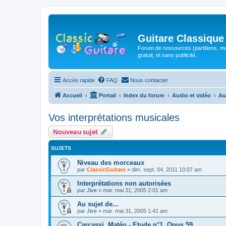
Guitare Classique
Forum de ressources (partitions, mu
gratuit, et sans publicité.
Accès rapide
FAQ
Nous contacter
Accueil
Portail
Index du forum
Audio et vidéo
Au
Vos interprétations musicales
Nouveau sujet
SUJETS
Niveau des morceaux
par
ClassicGuitare
»
dim. sept. 04, 2011 10:07 am
Interprétations non autorisées
par
Jive
»
mar. mai 31, 2005 2:01 am
Au sujet de...
par
Jive
»
mar. mai 31, 2005 1:41 am
Carcassi, Matéo - Etude n°1, Opus 59