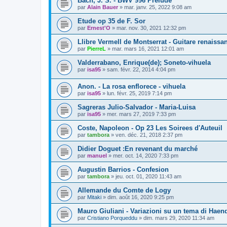
Bach, J. S. - BWV 996 Prélude
par
Alain Bauer
»
mar. janv. 25, 2022 9:08 am
Etude op 35 de F. Sor
par
Ernest'O
»
mar. nov. 30, 2021 12:32 pm
Llibre Vermell de Montserrat - Guitare renaissa
par
PierreL
»
mar. mars 16, 2021 12:01 am
Valderrabano, Enrique(de); Soneto-vihuela
par
isa95
»
sam. févr. 22, 2014 4:04 pm
Anon. - La rosa enflorece - vihuela
par
isa95
»
lun. févr. 25, 2019 7:14 pm
Sagreras Julio-Salvador - Maria-Luisa
par
isa95
»
mer. mars 27, 2019 7:33 pm
Coste, Napoleon - Op 23 Les Soirees d'Auteuil
par
tambora
»
ven. déc. 21, 2018 2:37 pm
Didier Doguet :En revenant du marché
par
manuel
»
mer. oct. 14, 2020 7:33 pm
Augustin Barrios - Confesion
par
tambora
»
jeu. oct. 01, 2020 11:43 am
Allemande du Comte de Logy
par
Mitaki
»
dim. août 16, 2020 9:25 pm
Mauro Giuliani - Variazioni su un tema di Haen
par
Cristiano Porqueddu
»
dim. mars 29, 2020 11:34 am