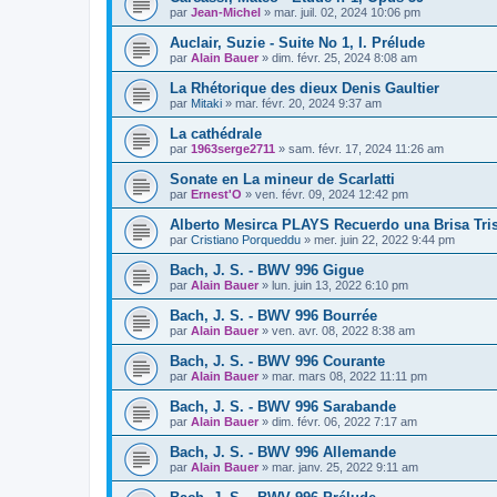
par
Jean-Michel
»
mar. juil. 02, 2024 10:06 pm
Auclair, Suzie - Suite No 1, I. Prélude
par
Alain Bauer
»
dim. févr. 25, 2024 8:08 am
La Rhétorique des dieux Denis Gaultier
par
Mitaki
»
mar. févr. 20, 2024 9:37 am
La cathédrale
par
1963serge2711
»
sam. févr. 17, 2024 11:26 am
Sonate en La mineur de Scarlatti
par
Ernest'O
»
ven. févr. 09, 2024 12:42 pm
Alberto Mesirca PLAYS Recuerdo una Brisa Tris
par
Cristiano Porqueddu
»
mer. juin 22, 2022 9:44 pm
Bach, J. S. - BWV 996 Gigue
par
Alain Bauer
»
lun. juin 13, 2022 6:10 pm
Bach, J. S. - BWV 996 Bourrée
par
Alain Bauer
»
ven. avr. 08, 2022 8:38 am
Bach, J. S. - BWV 996 Courante
par
Alain Bauer
»
mar. mars 08, 2022 11:11 pm
Bach, J. S. - BWV 996 Sarabande
par
Alain Bauer
»
dim. févr. 06, 2022 7:17 am
Bach, J. S. - BWV 996 Allemande
par
Alain Bauer
»
mar. janv. 25, 2022 9:11 am