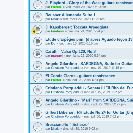
J. Playford - Glory of the West guitare renaissa
par
PierreL
»
ven. mars 20, 2020 7:10 pm
Reusner Allemanda Suite 1
par
Mitaki
»
dim. mars 22, 2020 11:29 am
J. Kapsberger; Toccata Arpeggiata
par
tambora
»
dim. avr. 24, 2011 5:24 pm
Etude d'arpèges pimi (d'après Aguado leçon 19 
par
Do
»
lun. mars 16, 2020 6:16 pm
Carulli-- Valse Op.120, No.8
par
manuel
»
mer. janv. 22, 2020 8:34 pm
Angelo Gilardino - SARDEGNA, Suite for Guitar
par
Cristiano Porqueddu
»
ven. nov. 01, 2019 11:15 pm
El Conde Claros - guitare renaissance
par
PierreL
»
dim. oct. 20, 2019 6:31 pm
Cristiano Porqueddu - Sonata III "Il Rito del Fu
par
Cristiano Porqueddu
»
mar. oct. 15, 2019 9:22 pm
Angelo Gilardino - "Mari" from SARDEGNA, Suit
par
Cristiano Porqueddu
»
dim. sept. 22, 2019 12:27 pm
Gilbert Biberian, RH Etude No.24 for Guitar [Un
par
Cristiano Porqueddu
»
mar. juil. 30, 2019 7:02 pm
Brescianello " Scherzo"
par
Mitaki
»
dim. juin 30, 2019 9:02 pm