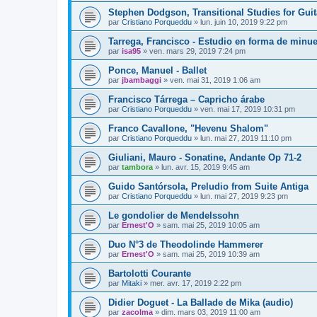
Stephen Dodgson, Transitional Studies for Guit
par
Cristiano Porqueddu
»
lun. juin 10, 2019 9:22 pm
Tarrega, Francisco - Estudio en forma de minue
par
isa95
»
ven. mars 29, 2019 7:24 pm
Ponce, Manuel - Ballet
par
jbambaggi
»
ven. mai 31, 2019 1:06 am
Francisco Tárrega – Capricho árabe
par
Cristiano Porqueddu
»
ven. mai 17, 2019 10:31 pm
Franco Cavallone, "Hevenu Shalom"
par
Cristiano Porqueddu
»
lun. mai 27, 2019 11:10 pm
Giuliani, Mauro - Sonatine, Andante Op 71-2
par
tambora
»
lun. avr. 15, 2019 9:45 am
Guido Santórsola, Preludio from Suite Antiga
par
Cristiano Porqueddu
»
lun. mai 27, 2019 9:23 pm
Le gondolier de Mendelssohn
par
Ernest'O
»
sam. mai 25, 2019 10:05 am
Duo N°3 de Theodolinde Hammerer
par
Ernest'O
»
sam. mai 25, 2019 10:39 am
Bartolotti Courante
par
Mitaki
»
mer. avr. 17, 2019 2:22 pm
Didier Doguet - La Ballade de Mika (audio)
par
zacolma
»
dim. mars 03, 2019 11:00 am