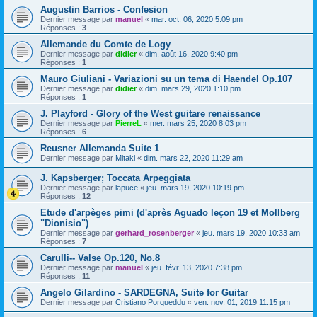
Augustin Barrios - Confesion
Dernier message par
manuel
«
mar. oct. 06, 2020 5:09 pm
Réponses :
3
Allemande du Comte de Logy
Dernier message par
didier
«
dim. août 16, 2020 9:40 pm
Réponses :
1
Mauro Giuliani - Variazioni su un tema di Haendel Op.107
Dernier message par
didier
«
dim. mars 29, 2020 1:10 pm
Réponses :
1
J. Playford - Glory of the West guitare renaissance
Dernier message par
PierreL
«
mer. mars 25, 2020 8:03 pm
Réponses :
6
Reusner Allemanda Suite 1
Dernier message par
Mitaki
«
dim. mars 22, 2020 11:29 am
J. Kapsberger; Toccata Arpeggiata
Dernier message par
lapuce
«
jeu. mars 19, 2020 10:19 pm
Réponses :
12
Etude d'arpèges pimi (d'après Aguado leçon 19 et Mollberg
"Dionisio")
Dernier message par
gerhard_rosenberger
«
jeu. mars 19, 2020 10:33 am
Réponses :
7
Carulli-- Valse Op.120, No.8
Dernier message par
manuel
«
jeu. févr. 13, 2020 7:38 pm
Réponses :
11
Angelo Gilardino - SARDEGNA, Suite for Guitar
Dernier message par
Cristiano Porqueddu
«
ven. nov. 01, 2019 11:15 pm