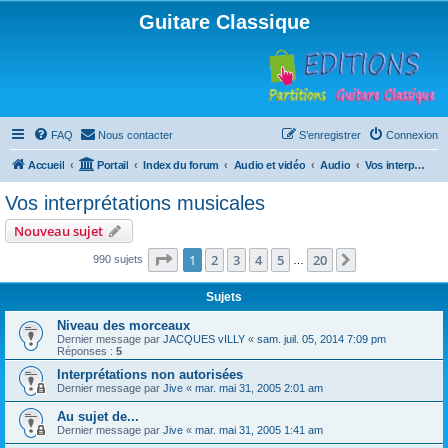
Guitare Classique
FAQ
Nous contacter
S’enregistrer
Connexion
Accueil
Portail
Index du forum
Audio et vidéo
Audio
Vos interprétations musicales
Vos interprétations musicales
Nouveau sujet
Page
1
sur
20
1
2
3
4
5
20
Suivante
990 sujets
…
Sujets
Niveau des morceaux
Dernier message par
JACQUES vILLY
«
sam. juil. 05, 2014 7:09 pm
Réponses :
5
Interprétations non autorisées
Dernier message par
Jive
«
mar. mai 31, 2005 2:01 am
Au sujet de...
Dernier message par
Jive
«
mar. mai 31, 2005 1:41 am