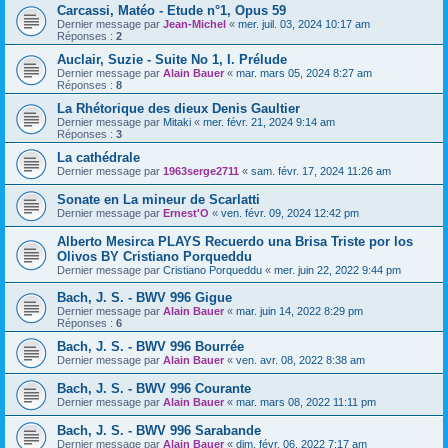
Carcassi, Matéo - Etude n°1, Opus 59
Dernier message par
Jean-Michel
«
mer. juil. 03, 2024 10:17 am
Réponses :
2
Auclair, Suzie - Suite No 1, I. Prélude
Dernier message par
Alain Bauer
«
mar. mars 05, 2024 8:27 am
Réponses :
8
La Rhétorique des dieux Denis Gaultier
Dernier message par
Mitaki
«
mer. févr. 21, 2024 9:14 am
Réponses :
3
La cathédrale
Dernier message par
1963serge2711
«
sam. févr. 17, 2024 11:26 am
Sonate en La mineur de Scarlatti
Dernier message par
Ernest'O
«
ven. févr. 09, 2024 12:42 pm
Alberto Mesirca PLAYS Recuerdo una Brisa Triste por los
Olivos BY Cristiano Porqueddu
Dernier message par
Cristiano Porqueddu
«
mer. juin 22, 2022 9:44 pm
Bach, J. S. - BWV 996 Gigue
Dernier message par
Alain Bauer
«
mar. juin 14, 2022 8:29 pm
Réponses :
6
Bach, J. S. - BWV 996 Bourrée
Dernier message par
Alain Bauer
«
ven. avr. 08, 2022 8:38 am
Bach, J. S. - BWV 996 Courante
Dernier message par
Alain Bauer
«
mar. mars 08, 2022 11:11 pm
Bach, J. S. - BWV 996 Sarabande
Dernier message par
Alain Bauer
«
dim. févr. 06, 2022 7:17 am