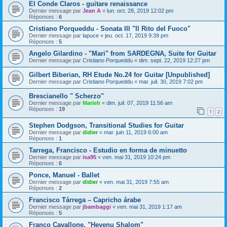
El Conde Claros - guitare renaissance
Dernier message par
Jean A
«
lun. oct. 28, 2019 12:02 pm
Réponses :
6
Cristiano Porqueddu - Sonata III "Il Rito del Fuoco"
Dernier message par
lapuce
«
jeu. oct. 17, 2019 9:39 pm
Réponses :
5
Angelo Gilardino - "Mari" from SARDEGNA, Suite for Guitar
Dernier message par
Cristiano Porqueddu
«
dim. sept. 22, 2019 12:27 pm
Gilbert Biberian, RH Etude No.24 for Guitar [Unpublished]
Dernier message par
Cristiano Porqueddu
«
mar. juil. 30, 2019 7:02 pm
Brescianello " Scherzo"
Dernier message par
Marieh
«
dim. juil. 07, 2019 11:56 am
Réponses :
19
1
2
Stephen Dodgson, Transitional Studies for Guitar
Dernier message par
didier
«
mar. juin 11, 2019 6:00 am
Réponses :
1
Tarrega, Francisco - Estudio en forma de minuetto
Dernier message par
isa95
«
ven. mai 31, 2019 10:24 pm
Réponses :
6
Ponce, Manuel - Ballet
Dernier message par
didier
«
ven. mai 31, 2019 7:55 am
Réponses :
2
Francisco Tárrega – Capricho árabe
Dernier message par
jbambaggi
«
ven. mai 31, 2019 1:17 am
Réponses :
5
Franco Cavallone, "Hevenu Shalom"