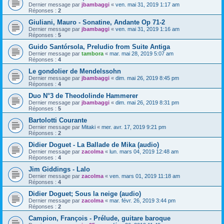
Dernier message par
jbambaggi
«
ven. mai 31, 2019 1:17 am
Réponses :
2
Giuliani, Mauro - Sonatine, Andante Op 71-2
Dernier message par
jbambaggi
«
ven. mai 31, 2019 1:16 am
Réponses :
5
Guido Santórsola, Preludio from Suite Antiga
Dernier message par
tambora
«
mar. mai 28, 2019 5:07 am
Réponses :
4
Le gondolier de Mendelssohn
Dernier message par
jbambaggi
«
dim. mai 26, 2019 8:45 pm
Réponses :
4
Duo N°3 de Theodolinde Hammerer
Dernier message par
jbambaggi
«
dim. mai 26, 2019 8:31 pm
Réponses :
5
Bartolotti Courante
Dernier message par
Mitaki
«
mer. avr. 17, 2019 9:21 pm
Réponses :
2
Didier Doguet - La Ballade de Mika (audio)
Dernier message par
zacolma
«
lun. mars 04, 2019 12:48 am
Réponses :
4
Jim Giddings - Lalo
Dernier message par
zacolma
«
ven. mars 01, 2019 11:18 am
Réponses :
4
Didier Doguet; Sous la neige (audio)
Dernier message par
zacolma
«
mar. févr. 26, 2019 3:44 pm
Réponses :
2
Campion, François - Prélude, guitare baroque