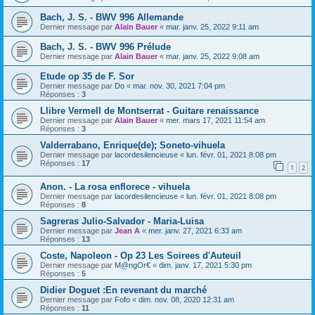
Bach, J. S. - BWV 996 Allemande
Dernier message par
Alain Bauer
«
mar. janv. 25, 2022 9:11 am
Bach, J. S. - BWV 996 Prélude
Dernier message par
Alain Bauer
«
mar. janv. 25, 2022 9:08 am
Etude op 35 de F. Sor
Dernier message par
Do
«
mar. nov. 30, 2021 7:04 pm
Réponses :
3
Llibre Vermell de Montserrat - Guitare renaissance
Dernier message par
Alain Bauer
«
mer. mars 17, 2021 11:54 am
Réponses :
3
Valderrabano, Enrique(de); Soneto-vihuela
Dernier message par
lacordesilencieuse
«
lun. févr. 01, 2021 8:08 pm
Réponses :
17
1
2
Anon. - La rosa enflorece - vihuela
Dernier message par
lacordesilencieuse
«
lun. févr. 01, 2021 8:08 pm
Réponses :
8
Sagreras Julio-Salvador - Maria-Luisa
Dernier message par
Jean A
«
mer. janv. 27, 2021 6:33 am
Réponses :
13
Coste, Napoleon - Op 23 Les Soirees d'Auteuil
Dernier message par
M@ngOr€
«
dim. janv. 17, 2021 5:30 pm
Réponses :
5
Didier Doguet :En revenant du marché
Dernier message par
Fofo
«
dim. nov. 08, 2020 12:31 am
Réponses :
11